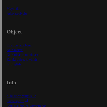
Myymälät
Asiakaspalvelu
Ohjeet
Ensitilaajan ohjeet
Näin maksat
Näin tilaat ja muokkaat
Kaikki ohjeet ja vinkit
In English
Info
S-Business yrityksille
Oiva-raportit
Osuuskauppojen yhteystiedot