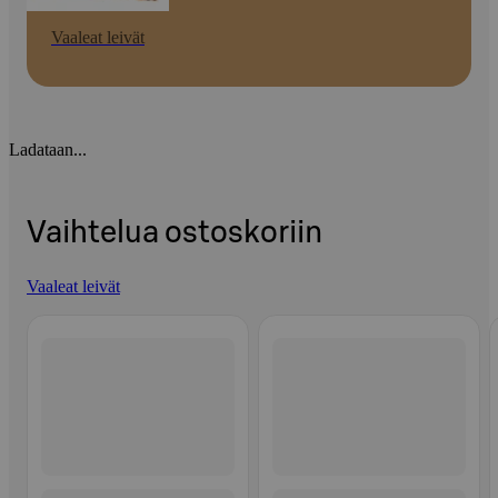
Vaaleat leivät
Ladataan...
Vaihtelua ostoskoriin
Vaaleat leivät
Ohita listaus