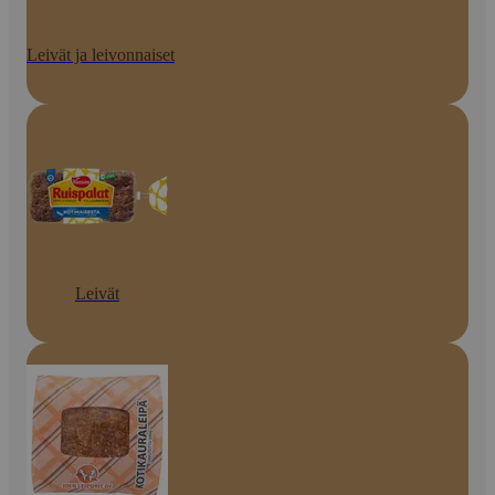
Leivät ja leivonnaiset
Leivät