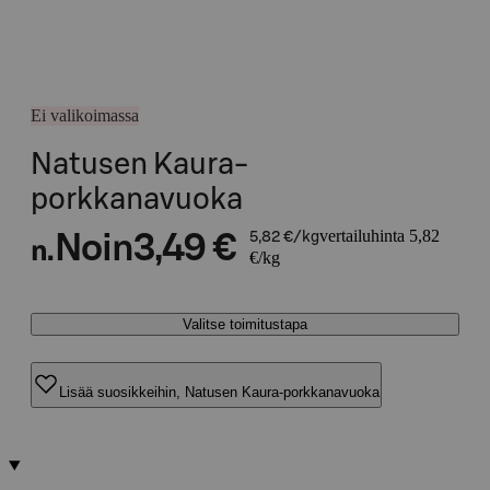
Ei valikoimassa
Natusen Kaura-
porkkanavuoka
vertailuhinta 5,82
Noin
3,49 €
5,82 €/kg
n.
€/kg
Valitse toimitustapa
Lisää suosikkeihin, Natusen Kaura-porkkanavuoka