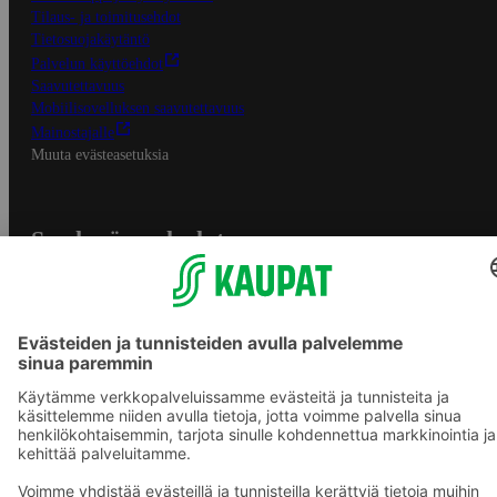
Tilaus- ja toimitusehdot
Tietosuojakäytäntö
Palvelun käyttöehdot
Saavutettavuus
Mobiilisovelluksen saavutettavuus
Mainostajalle
Muuta evästeasetuksia
S-ryhmän palvelut
S-ryhmä
Asiakasomistajuus
Yhteishyvä Ruoka -sovellus
S-ostoslista -sovellus
Prisma.fi
Sokos.fi
S-Pankki
Yhteishyvä