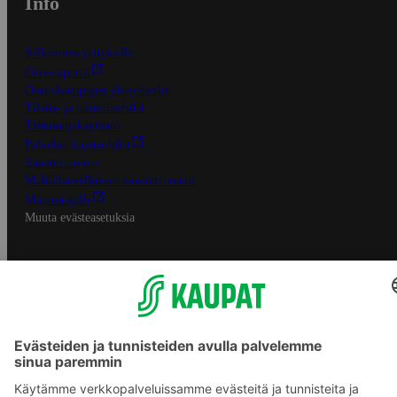
Info
S-Business yrityksille
Oiva-raportit
Osuuskauppojen yhteystiedot
Tilaus- ja toimitusehdot
Tietosuojakäytäntö
Palvelun käyttöehdot
Saavutettavuus
Mobiilisovelluksen saavutettavuus
Mainostajalle
Muuta evästeasetuksia
S-ryhmän palvelut
S-ryhmä
Asiakasomistajuus
Yhteishyvä Ruoka -sovellus
S-ostoslista -sovellus