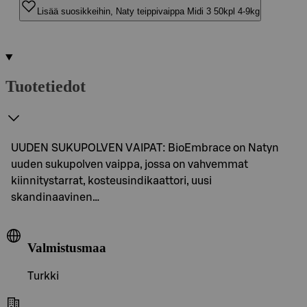
Lisää suosikkeihin, Naty teippivaippa Midi 3 50kpl 4-9kg
Tuotetiedot
UUDEN SUKUPOLVEN VAIPAT: BioEmbrace on Natyn
uuden sukupolven vaippa, jossa on vahvemmat
kiinnitystarrat, kosteusindikaattori, uusi
skandinaavinen…
Valmistusmaa
Turkki