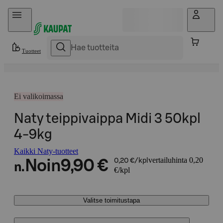
Hyppää sisältöön
Tuotteet
Ei valikoimassa
Naty teippivaippa Midi 3 50kpl
4-9kg
Kaikki Naty-tuotteet
vertailuhinta 0,20
Noin
9,90 €
0,20 €/kpl
n.
€/kpl
Valitse toimitustapa