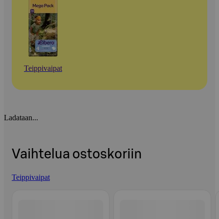
Teippivaipat
Ladataan...
Vaihtelua ostoskoriin
Teippivaipat
Ohita listaus