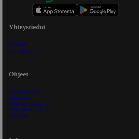
Yhteystiedot
Myymälät
Asiakaspalvelu
Ohjeet
Ensitilaajan ohjeet
Näin maksat
Näin tilaat ja muokkaat
Kaikki ohjeet ja vinkit
In English