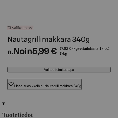
Ei valikoimassa
Nautagrillimakkara 340g
vertailuhinta 17,62
Noin
5,99 €
17,62 €/kg
n.
€/kg
Valitse toimitustapa
Lisää suosikkeihin, Nautagrillimakkara 340g
Tuotetiedot