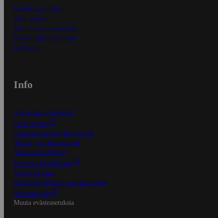
Ensitilaajan ohjeet
Näin maksat
Näin tilaat ja muokkaat
Kaikki ohjeet ja vinkit
In English
Info
S-Business yrityksille
Oiva-raportit
Osuuskauppojen yhteystiedot
Tilaus- ja toimitusehdot
Tietosuojakäytäntö
Palvelun käyttöehdot
Saavutettavuus
Mobiilisovelluksen saavutettavuus
Mainostajalle
Muuta evästeasetuksia