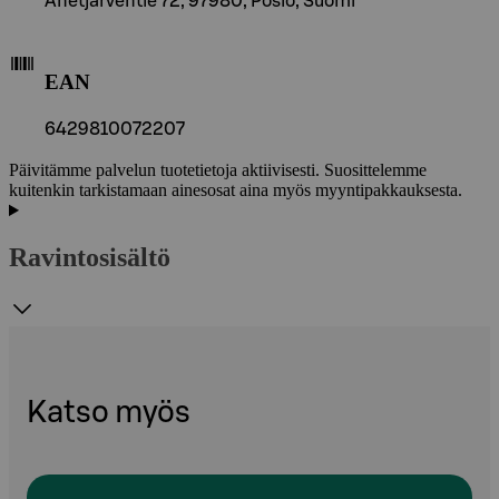
Anetjärventie 72, 97980, Posio, Suomi
EAN
6429810072207
Päivitämme palvelun tuotetietoja aktiivisesti. Suosittelemme
kuitenkin tarkistamaan ainesosat aina myös myyntipakkauksesta.
Ravintosisältö
Katso myös