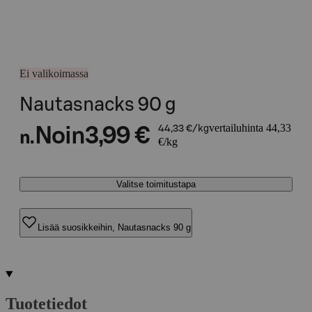
Ei valikoimassa
Nautasnacks 90 g
vertailuhinta 44,33
Noin
3,99 €
44,33 €/kg
n.
€/kg
Valitse toimitustapa
Lisää suosikkeihin, Nautasnacks 90 g
Tuotetiedot