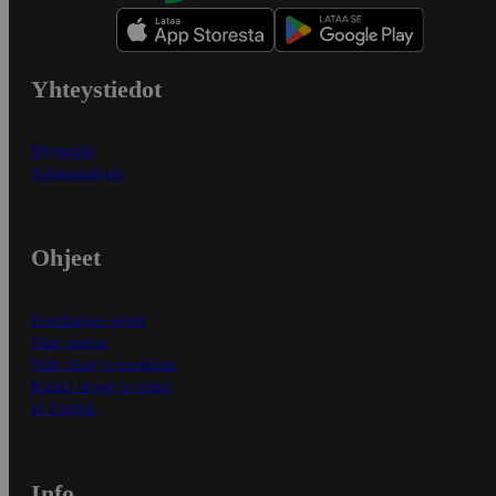
Yhteystiedot
Myymälät
Asiakaspalvelu
Ohjeet
Ensitilaajan ohjeet
Näin maksat
Näin tilaat ja muokkaat
Kaikki ohjeet ja vinkit
In English
Info