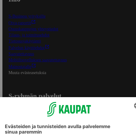
S-Business yrityksille
Oiva-raportit
Osuuskauppojen yhteystiedot
Tilaus- ja toimitusehdot
Tietosuojakäytäntö
Palvelun käyttöehdot
Saavutettavuus
Mobiilisovelluksen saavutettavuus
Mainostajalle
Muuta evästeasetuksia
S-ryhmän palvelut
S-ryhmä
Asiakasomistajuus
Yhteishyvä Ruoka -sovellus
S-ostoslista -sovellus