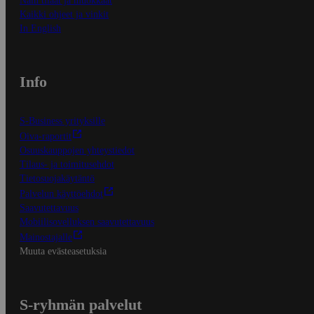
Näin tilaat ja muokkaat
Kaikki ohjeet ja vinkit
In English
Info
S-Business yrityksille
Oiva-raportit
Osuuskauppojen yhteystiedot
Tilaus- ja toimitusehdot
Tietosuojakäytäntö
Palvelun käyttöehdot
Saavutettavuus
Mobiilisovelluksen saavutettavuus
Mainostajalle
Muuta evästeasetuksia
S-ryhmän palvelut