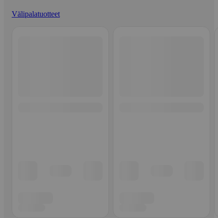
Välipalatuotteet
Ohita listaus