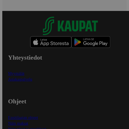
Yhteystiedot
Myymälät
Asiakaspalvelu
Ohjeet
Ensitilaajan ohjeet
Näin maksat