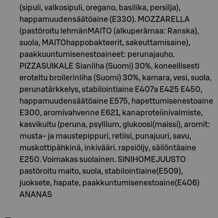
(sipuli, valkosipuli, oregano, basilika, persilja),
happamuudensäätöaine (E330). MOZZARELLA
(pastöroitu lehmänMAITO (alkuperämaa: Ranska),
suola, MAITOhappobakteerit, sakeuttamisaine),
paakkuuntumisenestoaineet: perunajauho.
PIZZASUIKALE Sianliha (Suomi) 30%, koneellisesti
eroteltu broilerinliha (Suomi) 30%, kamara, vesi, suola,
perunatärkkelys, stabilointiaine E407a E425 E450,
happamuudensäätöaine E575, hapettumisenestoaine
E300, aromivahvenne E621, kanaproteiinivalmiste,
kasvikuitu (peruna, psyllium, glukoosi(maissi), aromit:
musta- ja maustepippuri, retiisi, punajuuri, savu,
muskottipähkinä, inkivääri. rapsiöljy, säilöntäaine
E250. Voimakas suolainen. SINIHOMEJUUSTO
pastöroitu maito, suola, stabilointiaine(E509),
juoksete, hapate, paakkuntumisenestoaine(E406)
ANANAS