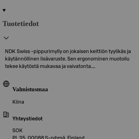
Tuotetiedot
NDK Swiss -pippurimylly on jokaisen keittiön tyylikäs ja
käytännöllinen lisävaruste. Sen ergonominen muotoilu
tekee käytöstä mukavaa ja vaivatonta.…
Valmistusmaa
Kiina
Yhteystiedot
SOK
PL 35, 00088 S-ryhmä, Finland