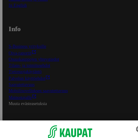
In English
Info
S-Business yrityksille
Oiva-raportit
Osuuskauppojen yhteystiedot
Tilaus- ja toimitusehdot
Tietosuojakäytäntö
Palvelun käyttöehdot
Saavutettavuus
Mobiilisovelluksen saavutettavuus
Mainostajalle
Muuta evästeasetuksia
S-ryhmän palvelut