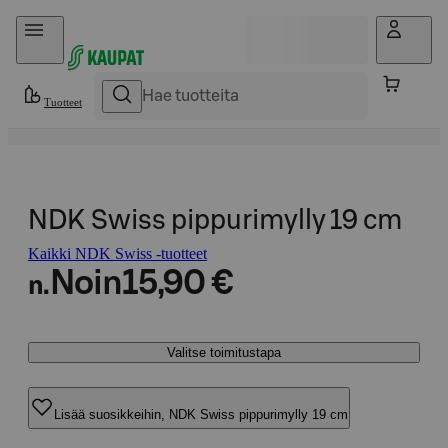
Hyppää sisältöön
Tuotteet
NDK Swiss pippurimylly 19 cm
Kaikki NDK Swiss -tuotteet
Noin
15,90 €
n.
Valitse toimitustapa
Lisää suosikkeihin, NDK Swiss pippurimylly 19 cm