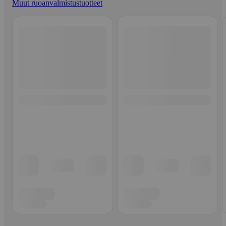
Muut ruoanvalmistustuotteet
Ohita listaus