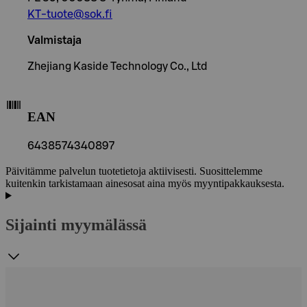
KT-tuote@sok.fi
Valmistaja
Zhejiang Kaside Technology Co., Ltd
EAN
6438574340897
Päivitämme palvelun tuotetietoja aktiivisesti. Suosittelemme
kuitenkin tarkistamaan ainesosat aina myös myyntipakkauksesta.
Sijainti myymälässä