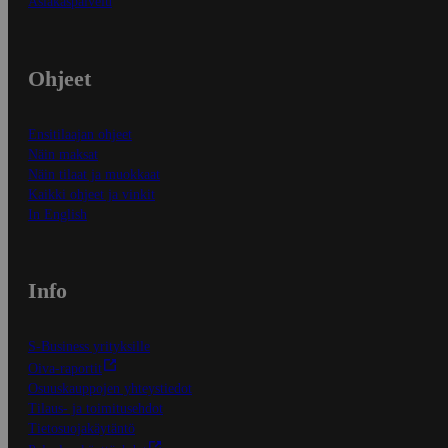
Asiakaspalvelu
Ohjeet
Ensitilaajan ohjeet
Näin maksat
Näin tilaat ja muokkaat
Kaikki ohjeet ja vinkit
In English
Info
S-Business yrityksille
Oiva-raportit
Osuuskauppojen yhteystiedot
Tilaus- ja toimitusehdot
Tietosuojakäytäntö