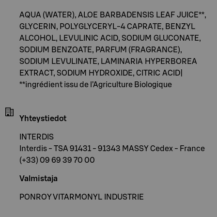
AQUA (WATER), ALOE BARBADENSIS LEAF JUICE**,
GLYCERIN, POLYGLYCERYL-4 CAPRATE, BENZYL
ALCOHOL, LEVULINIC ACID, SODIUM GLUCONATE,
SODIUM BENZOATE, PARFUM (FRAGRANCE),
SODIUM LEVULINATE, LAMINARIA HYPERBOREA
EXTRACT, SODIUM HYDROXIDE, CITRIC ACID|
**ingrédient issu de l’Agriculture Biologique
Yhteystiedot
INTERDIS
Interdis - TSA 91431 - 91343 MASSY Cedex - France
(+33) 09 69 39 70 00
Valmistaja
PONROY VITARMONYL INDUSTRIE