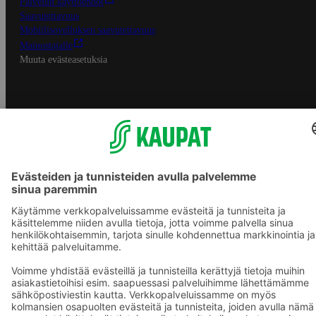
Palvelun käyttöehdot
Saavutettavuus
Mobiilisovelluksen saavutettavuus
Mainostajalle
Muuta evästeasetuksia
S-ryhmän palvelut
S-ryhmä
Asiakasomistajuus
Yhteishyvä Ruoka -sovellus
S-ostoslista -sovellus
Prisma.fi
Sokos.fi
S-Pankki
Yhteishyvä
Sokos Hotels
Raflaamo