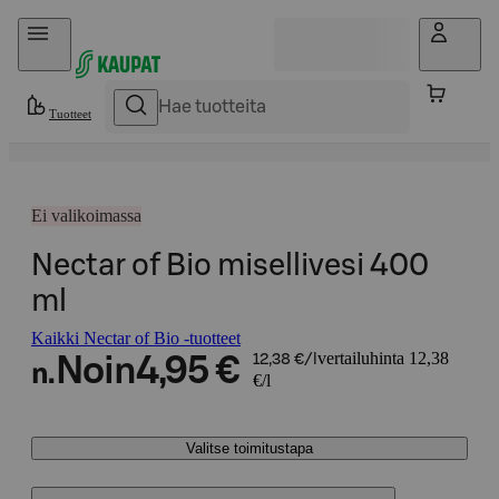
Hyppää sisältöön
Tuotteet
Ei valikoimassa
Nectar of Bio misellivesi 400
ml
Kaikki Nectar of Bio -tuotteet
vertailuhinta 12,38
Noin
4,95 €
12,38 €/l
n.
€/l
Valitse toimitustapa