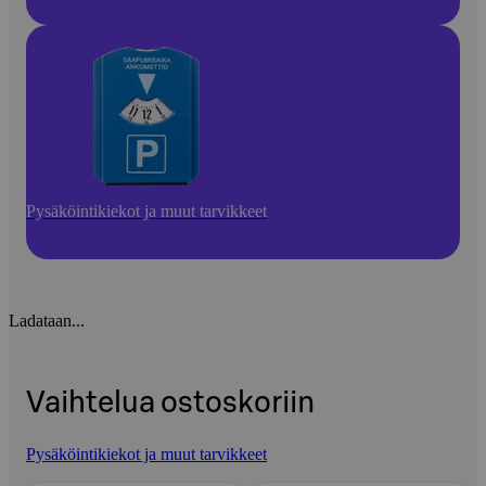
Pysäköintikiekot ja muut tarvikkeet
Ladataan...
Vaihtelua ostoskoriin
Pysäköintikiekot ja muut tarvikkeet
Ohita listaus