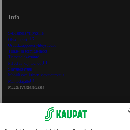
Info
S-Business yrityksille
Oiva-raportit
Osuuskauppojen yhteystiedot
Tilaus- ja toimitusehdot
Tietosuojakäytäntö
Palvelun käyttöehdot
Saavutettavuus
Mobiilisovelluksen saavutettavuus
Mainostajalle
Muuta evästeasetuksia
S-ryhmän palvelut
S-ryhmä