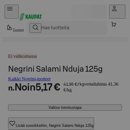
Hyppää sisältöön
Tuotteet
Ei valikoimassa
Negrini Salami Nduja 125g
Kaikki Negrini-tuotteet
vertailuhinta 41,36
Noin
5,17 €
41,36 €/kg
n.
€/kg
Valitse toimitustapa
Lisää suosikkeihin, Negrini Salami Nduja 125g