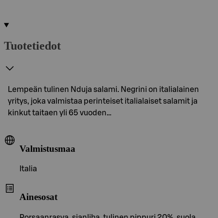
Tuotetiedot
Lempeän tulinen Nduja salami. Negrini on italialainen
yritys, joka valmistaa perinteiset italialaiset salamit ja
kinkut taitaen yli 65 vuoden…
Valmistusmaa
Italia
Ainesosat
Porsaanrasva, sianliha, tulinen pippuri 20%, suola,