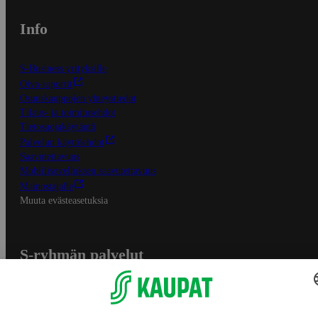
Info
S-Business yrityksille
Oiva-raportit
Osuuskauppojen yhteystiedot
Tilaus- ja toimitusehdot
Tietosuojakäytäntö
Palvelun käyttöehdot
Saavutettavuus
Mobiilisovelluksen saavutettavuus
Mainostajalle
Muuta evästeasetuksia
S-ryhmän palvelut
S-ryhmä
Asiakasomistajuus