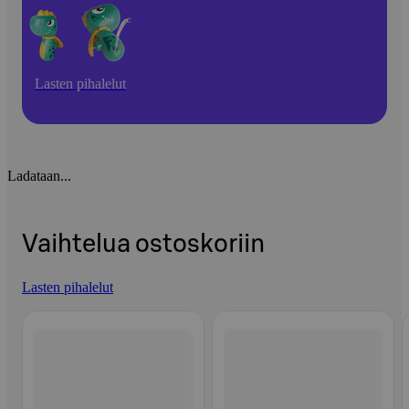
Lasten pihalelut
Ladataan...
Vaihtelua ostoskoriin
Lasten pihalelut
Ohita listaus