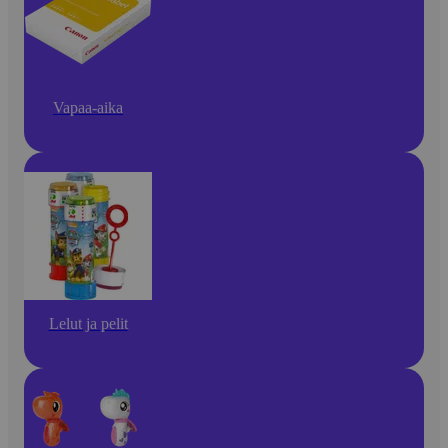
Vapaa-aika
Lelut ja pelit