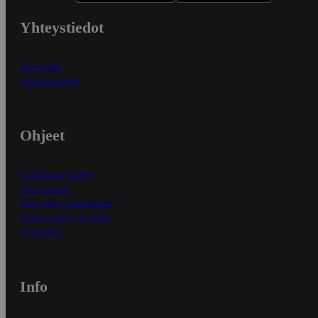
Yhteystiedot
Myymälät
Asiakaspalvelu
Ohjeet
Ensitilaajan ohjeet
Näin maksat
Näin tilaat ja muokkaat
Kaikki ohjeet ja vinkit
In English
Info