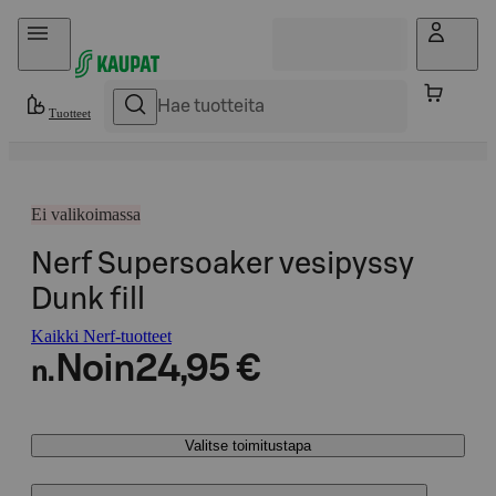
Hyppää sisältöön
Tuotteet
Ei valikoimassa
Nerf Supersoaker vesipyssy
Dunk fill
Kaikki Nerf-tuotteet
Noin
24,95 €
n.
Valitse toimitustapa