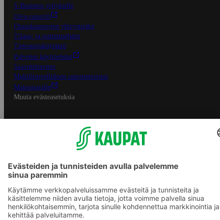
S-Business yrityksille
Oiva-raportit
Osuuskauppojen yhteystiedot
Tilaus- ja toimitusehdot
Tietosuojakäytäntö
Palvelun käyttöehdot
Saavutettavuus
Mobiilisovelluksen saavutettavuus
Mainostajalle
Muuta evästeasetuksia
S-ryhmän palvelut
S-ryhmä
Asiakasomistajuus
Yhteishyvä Ruoka -sovellus
S-ostoslista -sovellus
Prisma.fi
Sokos.fi