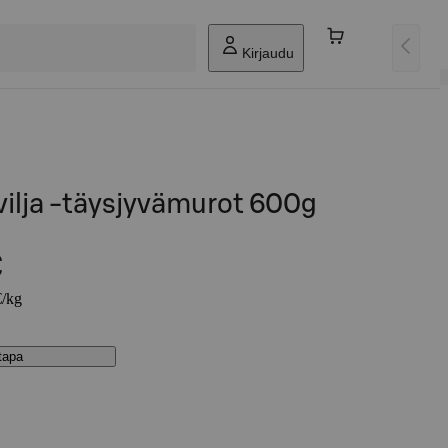
Kirjaudu
vilja -täysjyvämurot 600g
€
€/kg
stapa