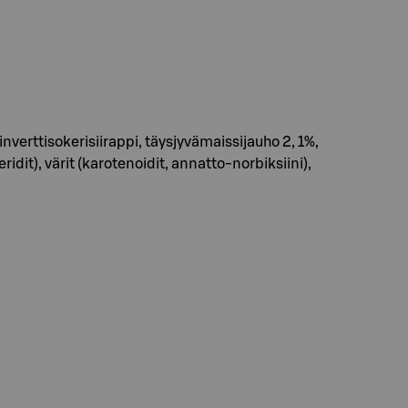
erttisokerisiirappi, täysjyvämaissijauho 2, 1%,
idit), värit (karotenoidit, annatto-norbiksiini),