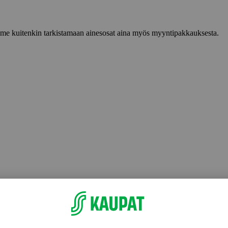
lemme kuitenkin tarkistamaan ainesosat aina myös myyntipakkauksesta.