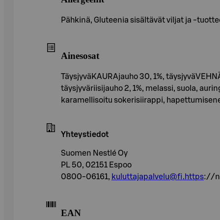
Pähkinä, Gluteenia sisältävät viljat ja -tuott
Ainesosat
TäysjyväKAURAjauho 30, 1%, täysjyväVEHNÄ 30
täysjyväriisijauho 2, 1%, melassi, suola, aur
karamellisoitu sokerisiirappi, hapettumisen
Yhteystiedot
Suomen Nestlé Oy
PL 50, 02151 Espoo
0800-06161,
kuluttajapalvelu@fi.https
://n
EAN