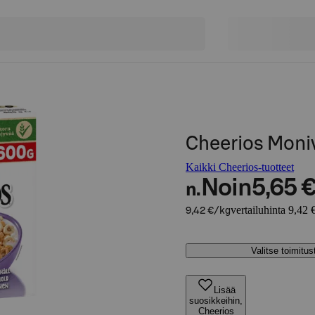
Cheerios Moni
Kaikki Cheerios-tuotteet
Noin
5,65 
n.
vertailuhinta 9,42 
9,42 €/kg
Valitse toimitu
Lisää
suosikkeihin,
Cheerios