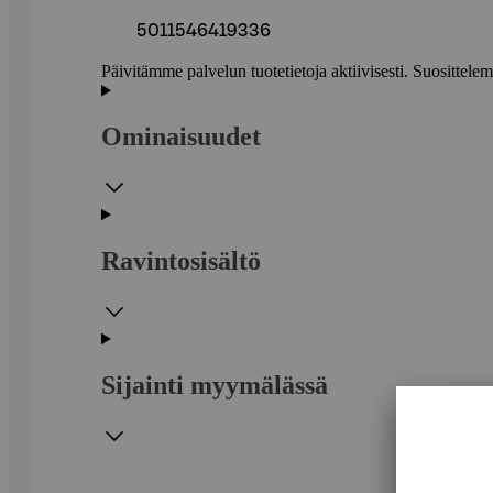
5011546419336
Päivitämme palvelun tuotetietoja aktiivisesti. Suositte
Ominaisuudet
Ravintosisältö
Sijainti myymälässä