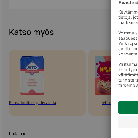
Katso myös
Kuivatuotteet ja leivonta
Murot
Ladataan...