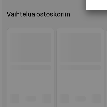
Vaihtelua ostoskoriin
Ohita listaus