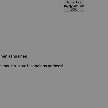
Monivilja -
täysjyvämurot
600g
oinen aamiainen
mausta ja tuo tasapainoa perheesi…