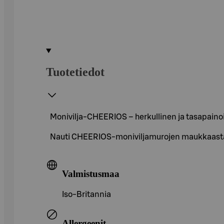
Tuotetiedot
Monivilja-CHEERIOS – herkullinen ja tasapain
Nauti CHEERIOS-moniviljamurojen maukkaasta 
Valmistusmaa
Iso-Britannia
Allergeenit