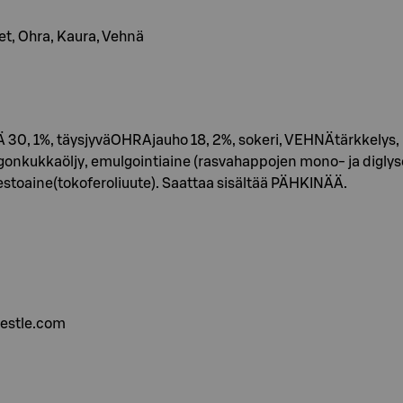
eet, Ohra, Kaura, Vehnä
, 1%, täysjyväOHRAjauho 18, 2%, sokeri, VEHNÄtärkkelys, inv
ingonkukkaöljy, emulgointiaine (rasvahappojen mono- ja diglyser
estoaine(tokoferoliuute). Saattaa sisältää PÄHKINÄÄ.
estle.com