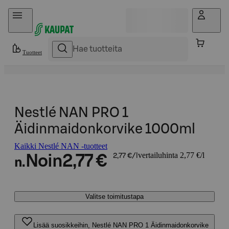
Hyppää sisältöön
Tuotteet
Nestlé NAN PRO 1
Äidinmaidonkorvike 1000ml
Kaikki Nestlé NAN -tuotteet
vertailuhinta 2,77 €/l
Noin
2,77 €
2,77 €/l
n.
Valitse toimitustapa
Lisää suosikkeihin, Nestlé NAN PRO 1 Äidinmaidonkorvike