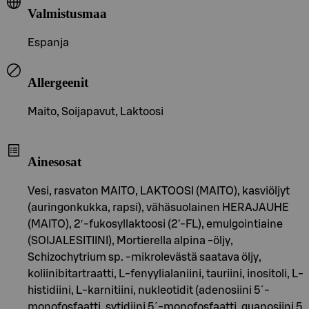
Valmistusmaa
Espanja
Allergeenit
Maito, Soijapavut, Laktoosi
Ainesosat
Vesi, rasvaton MAITO, LAKTOOSI (MAITO), kasviöljyt
(auringonkukka, rapsi), vähäsuolainen HERAJAUHE
(MAITO), 2′-fukosyllaktoosi (2'-FL), emulgointiaine
(SOIJALESITIINI), Mortierella alpina -öljy,
Schizochytrium sp. -mikrolevästä saatava öljy,
koliinibitartraatti, L-fenyylialaniini, tauriini, inositoli, L-
histidiini, L-karnitiini, nukleotidit (adenosiini 5´-
monofosfaatti, sytidiini 5´-monofosfaatti, guanosiini 5