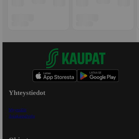
Yhteystiedot
Myymälät
Asiakaspalvelu