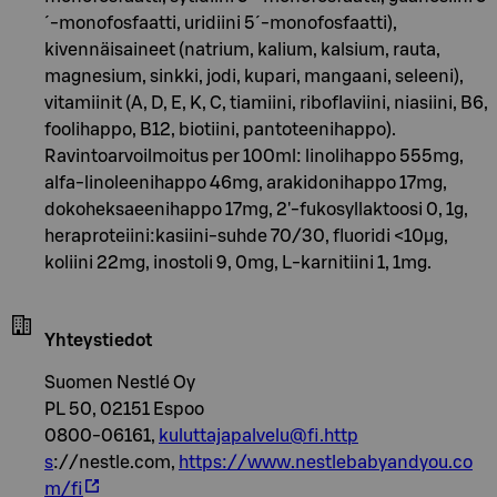
´-monofosfaatti, uridiini 5´-monofosfaatti),
kivennäisaineet (natrium, kalium, kalsium, rauta,
magnesium, sinkki, jodi, kupari, mangaani, seleeni),
vitamiinit (A, D, E, K, C, tiamiini, riboflaviini, niasiini, B6,
foolihappo, B12, biotiini, pantoteenihappo).
Ravintoarvoilmoitus per 100ml: linolihappo 555mg,
alfa-linoleenihappo 46mg, arakidonihappo 17mg,
dokoheksaeenihappo 17mg, 2'-fukosyllaktoosi 0, 1g,
heraproteiini:kasiini-suhde 70/30, fluoridi <10µg,
koliini 22mg, inostoli 9, 0mg, L-karnitiini 1, 1mg.
Yhteystiedot
Suomen Nestlé Oy
PL 50, 02151 Espoo
0800-06161,
kuluttajapalvelu@fi.http
s
://nestle.com,
https://www.nestlebabyandyou.co
m/fi