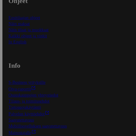
Ohjeet
Ensitilaajan ohjeet
Näin maksat
Näin tilaat ja muokkaat
Kaikki ohjeet ja vinkit
In English
Info
S-Business yrityksille
Oiva-raportit
Osuuskauppojen yhteystiedot
Tilaus- ja toimitusehdot
Tietosuojakäytäntö
Palvelun käyttöehdot
Saavutettavuus
Mobiilisovelluksen saavutettavuus
Mainostajalle