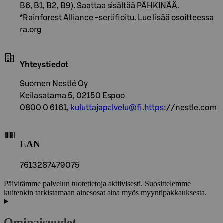
B6, B1, B2, B9). Saattaa sisältää PÄHKINÄÄ.
*Rainforest Alliance -sertifioitu. Lue lisää osoitteessa
ra.org
Yhteystiedot
Suomen Nestlé Oy
Keilasatama 5, 02150 Espoo
0800 0 6161,
kuluttajapalvelu@fi.https
://nestle.com
EAN
7613287479075
Päivitämme palvelun tuotetietoja aktiivisesti. Suosittelemme
kuitenkin tarkistamaan ainesosat aina myös myyntipakkauksesta.
Ominaisuudet