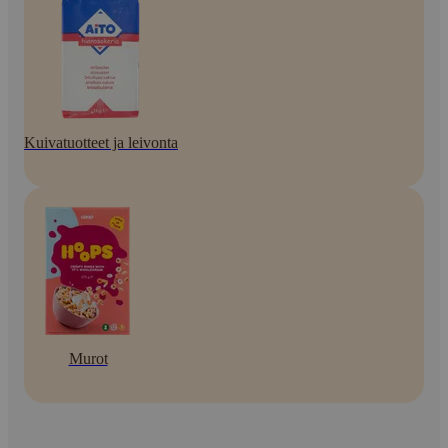
Kuivatuotteet ja leivonta
Murot