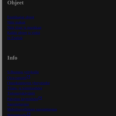
Ohjeet
Ensitilaajan ohjeet
Näin maksat
Näin tilaat ja muokkaat
Kaikki ohjeet ja vinkit
In English
Info
S-Business yrityksille
Oiva-raportit
Osuuskauppojen yhteystiedot
Tilaus- ja toimitusehdot
Tietosuojakäytäntö
Palvelun käyttöehdot
Saavutettavuus
Mobiilisovelluksen saavutettavuus
Mainostajalle