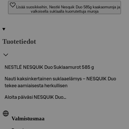
Lisää suosikkeihin, Nestlé Nesquik Duo 585g kaakaomuroja ja
valkoisella suklaalla kuorrutettuja muroja
Tuotetiedot
NESTLÉ NESQUIK Duo Suklaamurot 585 g
Nauti kaksinkertainen suklaaelämys – NESQUIK Duo
tekee aamiaisesta herkullisen
Aloita päiväsi NESQUIK Duo…
Valmistusmaa