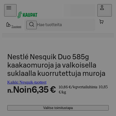
Hyppää sisältöön
Tuotteet
Nestlé Nesquik Duo 585g
kaakaomuroja ja valkoisella
suklaalla kuorrutettuja muroja
Kaikki Nesquik-tuotteet
vertailuhinta 10,85
Noin
6,35 €
10,85 €/kg
n.
€/kg
Valitse toimitustapa