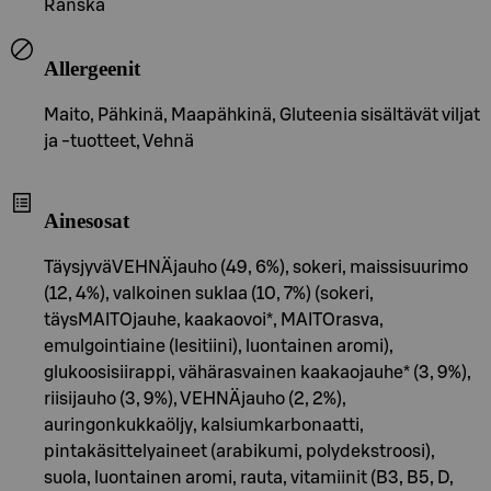
Ranska
Allergeenit
Maito, Pähkinä, Maapähkinä, Gluteenia sisältävät viljat
ja -tuotteet, Vehnä
Ainesosat
TäysjyväVEHNÄjauho (49, 6%), sokeri, maissisuurimo
(12, 4%), valkoinen suklaa (10, 7%) (sokeri,
täysMAITOjauhe, kaakaovoi*, MAITOrasva,
emulgointiaine (lesitiini), luontainen aromi),
glukoosisiirappi, vähärasvainen kaakaojauhe* (3, 9%),
riisijauho (3, 9%), VEHNÄjauho (2, 2%),
auringonkukkaöljy, kalsiumkarbonaatti,
pintakäsittelyaineet (arabikumi, polydekstroosi),
suola, luontainen aromi, rauta, vitamiinit (B3, B5, D,