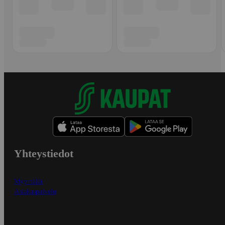
Yhteystiedot
Myymälät
Asiakaspalvelu