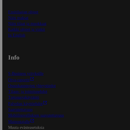
Ensitilaajan ohjeet
Näin maksat
Näin tilaat ja muokkaat
Kaikki ohjeet ja vinkit
In English
Info
S-Business yrityksille
Oiva-raportit
Osuuskauppojen yhteystiedot
Tilaus- ja toimitusehdot
Tietosuojakäytäntö
Palvelun käyttöehdot
Saavutettavuus
Mobiilisovelluksen saavutettavuus
Mainostajalle
Muuta evästeasetuksia