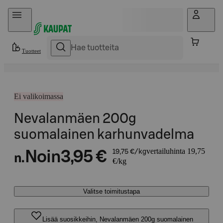
Hyppää sisältöön
Tuotteet
Ei valikoimassa
Nevalanmäen 200g
suomalainen karhunvadelma
vertailuhinta 19,75
Noin
3,95 €
19,75 €/kg
n.
€/kg
Valitse toimitustapa
Lisää suosikkeihin, Nevalanmäen 200g suomalainen