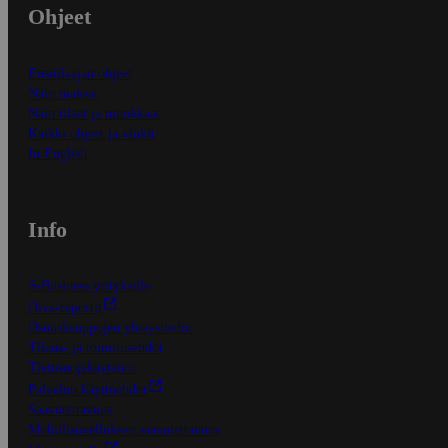
Ohjeet
Ensitilaajan ohjeet
Näin maksat
Näin tilaat ja muokkaat
Kaikki ohjeet ja vinkit
In English
Info
S-Business yrityksille
Oiva-raportit
Osuuskauppojen yhteystiedot
Tilaus- ja toimitusehdot
Tietosuojakäytäntö
Palvelun käyttöehdot
Saavutettavuus
Mobiilisovelluksen saavutettavuus