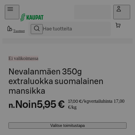
Hyppää sisältöön
Tuotteet
Ei valikoimassa
Nevalanmäen 350g
extraluokka suomalainen
mansikka
vertailuhinta 17,00
Noin
5,95 €
17,00 €/kg
n.
€/kg
Valitse toimitustapa