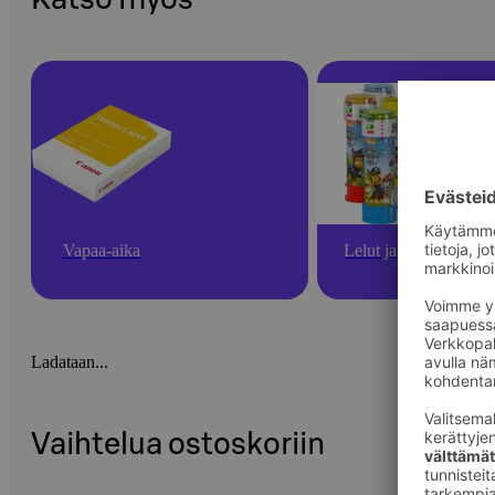
Vapaa-aika
Lelut ja pelit
Ladataan...
Vaihtelua ostoskoriin