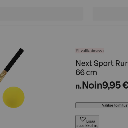
Ei valikoimassa
Next Sport Run
66 cm
Noin
9,95 
n.
Valitse toimitu
Lisää
suosikkeihin,