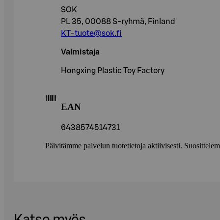
SOK
PL 35, 00088 S-ryhmä, Finland
KT-tuote@sok.fi
Valmistaja
Hongxing Plastic Toy Factory
EAN
6438574514731
Päivitämme palvelun tuotetietoja aktiivisesti. Suositte
Katso myös