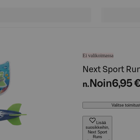
Ei valikoimassa
Next Sport Ru
Noin
6,95 
n.
Valitse toimitu
Lisää
suosikkeihin,
Next Sport
Runs