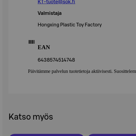
KT-tuote@sok.fi
Valmistaja
Hongxing Plastic Toy Factory
EAN
6438574514748
Päivitämme palvelun tuotetietoja aktiivisesti. Suositte
Katso myös