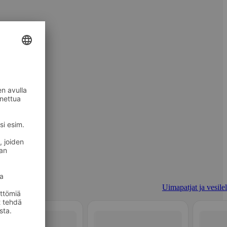
Uimapatjat ja vesilel