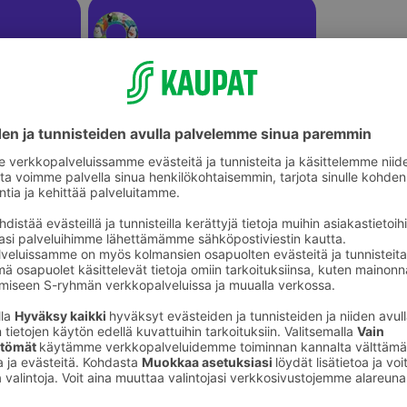
Uimapatjat ja vesilelut