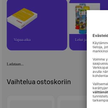
Vapaa-aika
Lelut ja pelit
Ladataan...
Vaihtelua ostoskoriin
Ohita listaus