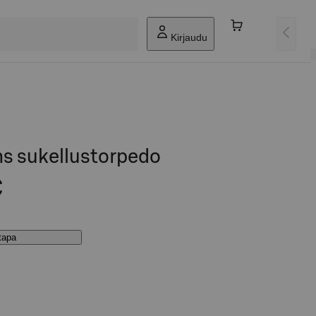
Kirjaudu
ns sukellustorpedo
€
stapa