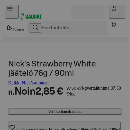
Hyppää sisältöön
Tuotteet
Nick's Strawberry White
jäätelö 76g / 90ml
Kaikki Nick’s-tuotteet
vertailuhinta 37,50
Noin
2,85 €
37,50 €/kg
n.
€/kg
Valitse toimitustapa
Lisää suosikkeihin, Nick's Strawberry White jäätelö 76g / 90ml