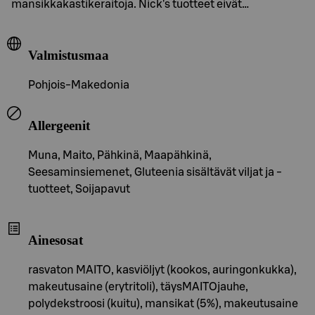
mansikkakastikeraitoja. Nick's tuotteet eivät…
Valmistusmaa
Pohjois-Makedonia
Allergeenit
Muna, Maito, Pähkinä, Maapähkinä,
Seesaminsiemenet, Gluteenia sisältävät viljat ja -
tuotteet, Soijapavut
Ainesosat
rasvaton MAITO, kasviöljyt (kookos, auringonkukka),
makeutusaine (erytritoli), täysMAITOjauhe,
polydekstroosi (kuitu), mansikat (5%), makeutusaine