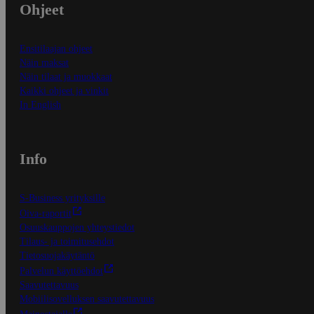
Ohjeet
Ensitilaajan ohjeet
Näin maksat
Näin tilaat ja muokkaat
Kaikki ohjeet ja vinkit
In English
Info
S-Business yrityksille
Oiva-raportit
Osuuskauppojen yhteystiedot
Tilaus- ja toimitusehdot
Tietosuojakäytäntö
Palvelun käyttöehdot
Saavutettavuus
Mobiilisovelluksen saavutettavuus