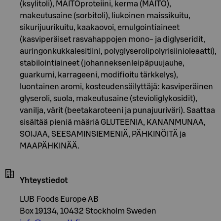
(ksylitoli), MAITOproteiini, kerma (MAITO),
makeutusaine (sorbitoli), liukoinen maissikuitu,
sikurijuurikuitu, kaakaovoi, emulgointiaineet
(kasviperäiset rasvahappojen mono- ja diglyseridit,
auringonkukkalesitiini, polyglyserolipolyrisiinioleaatti),
stabilointiaineet (johanneksenleipäpuujauhe,
guarkumi, karrageeni, modifioitu tärkkelys),
luontainen aromi, kosteudensäilyttäjä: kasviperäinen
glyseroli, suola, makeutusaine (stevioliglykosidit),
vanilja, värit (beetakaroteeni ja punajuuriväri). Saattaa
sisältää pieniä määriä GLUTEENIA, KANANMUNAA,
SOIJAA, SEESAMINSIEMENIÄ, PÄHKINÖITÄ ja
MAAPÄHKINÄÄ.
Yhteystiedot
LUB Foods Europe AB
Box 19134, 10432 Stockholm Sweden