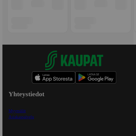
Yhteystiedot
Myymälät
Asiakaspalvelu