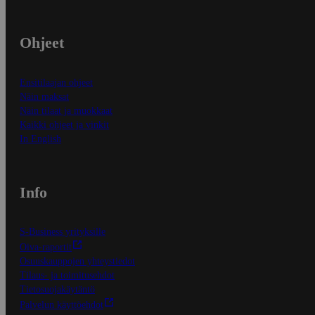
Ohjeet
Ensitilaajan ohjeet
Näin maksat
Näin tilaat ja muokkaat
Kaikki ohjeet ja vinkit
In English
Info
S-Business yrityksille
Oiva-raportit
Osuuskauppojen yhteystiedot
Tilaus- ja toimitusehdot
Tietosuojakäytäntö
Palvelun käyttöehdot