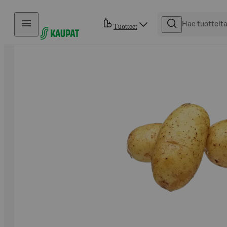
Hyppää sisältöön
Tuotteet