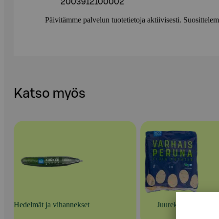
2003912100002
Päivitämme palvelun tuotetietoja aktiivisesti. Suositte
Katso myös
Hedelmät ja vihannekset
Juurekset