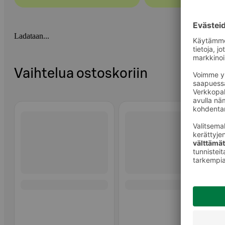
Ladataan...
Vaihtelua ostoskoriin
Ohita listaus