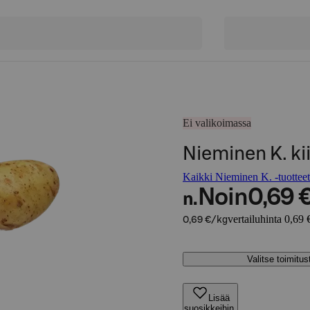
Ei valikoimassa
Nieminen K. ki
Kaikki Nieminen K. -tuotteet
Noin
0,69 
n.
vertailuhinta 0,69 
0,69 €/kg
Valitse toimitu
Lisää
suosikkeihin,