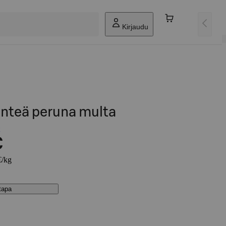
Kirjaudu
inteä peruna multa
€
€/kg
stapa