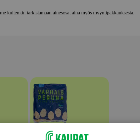
lemme kuitenkin tarkistamaan ainesosat aina myös myyntipakkauksesta.
Perunat