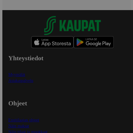
Yhteystiedot
Myymälät
Asiakaspalvelu
Ohjeet
Ensitilaajan ohjeet
Näin maksat
Näin tilaat ja muokkaat