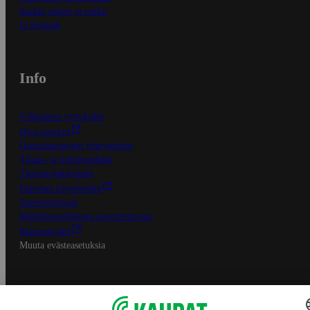
Kaikki ohjeet ja vinkit
In English
Info
S-Business yrityksille
Oiva-raportit
Osuuskauppojen yhteystiedot
Tilaus- ja toimitusehdot
Tietosuojakäytäntö
Palvelun käyttöehdot
Saavutettavuus
Mobiilisovelluksen saavutettavuus
Mainostajalle
Muuta evästeasetuksia
S-ryhmän palvelut