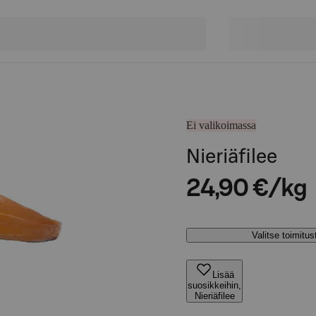
Ei valikoimassa
Nieriäfilee
24,90 €/kg
Valitse toimitu
Lisää
suosikkeihin,
Nieriäfilee