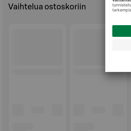
Vaihtelua ostoskoriin
Ohita listaus