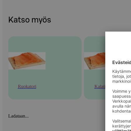
Katso myös
Ruokatori
Kalatiski
Ladataan...