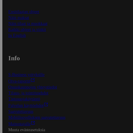
Ensitilaajan ohjeet
Näin maksat
Näin tilaat ja muokkaat
Kaikki ohjeet ja vinkit
In English
Info
S-Business yrityksille
Oiva-raportit
Osuuskauppojen yhteystiedot
Tilaus- ja toimitusehdot
Tietosuojakäytäntö
Palvelun käyttöehdot
Saavutettavuus
Mobiilisovelluksen saavutettavuus
Mainostajalle
Muuta evästeasetuksia