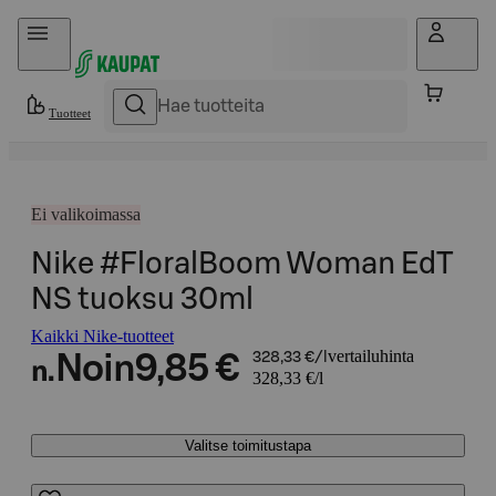
Hyppää sisältöön
Tuotteet
Ei valikoimassa
Nike #FloralBoom Woman EdT
NS tuoksu 30ml
Kaikki Nike-tuotteet
vertailuhinta
Noin
9,85 €
328,33 €/l
n.
328,33 €/l
Valitse toimitustapa