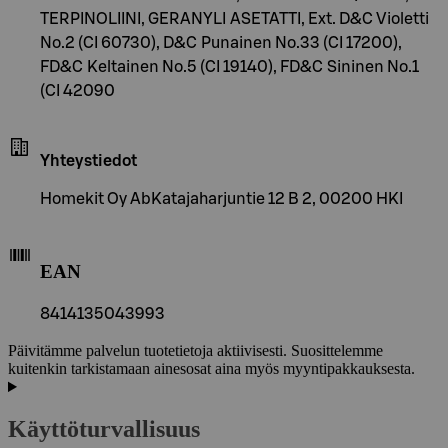
TERPINOLIINI, GERANYLI ASETATTI, Ext. D&C Violetti
No.2 (CI 60730), D&C Punainen No.33 (CI 17200),
FD&C Keltainen No.5 (CI 19140), FD&C Sininen No.1
(CI 42090
Yhteystiedot
Homekit Oy AbKatajaharjuntie 12 B 2, 00200 HKI
EAN
8414135043993
Päivitämme palvelun tuotetietoja aktiivisesti. Suosittelemme
kuitenkin tarkistamaan ainesosat aina myös myyntipakkauksesta.
Käyttöturvallisuus