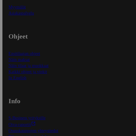
Myymälät
Asiakaspalvelu
Ohjeet
Ensitilaajan ohjeet
Näin maksat
Näin tilaat ja muokkaat
Kaikki ohjeet ja vinkit
In English
Info
S-Business yrityksille
Oiva-raportit
Osuuskauppojen yhteystiedot