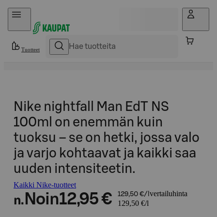
Hyppää sisältöön
Tuotteet
Nike nightfall Man EdT NS
100ml on enemmän kuin
tuoksu – se on hetki, jossa valo
ja varjo kohtaavat ja kaikki saa
uuden intensiteetin.
Kaikki Nike-tuotteet
vertailuhinta
Noin
12,95 €
129,50 €/l
n.
129,50 €/l