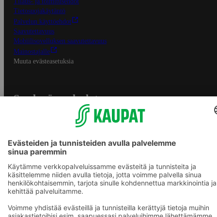
Tilaus- ja toimitusehdot
Tietosuojakäytäntö
Palvelun käyttöehdot
Saavutettavuus
Mobiilisovelluksen saavutettavuus
Mainostajalle
Muuta evästeasetuksia
S-ryhmän palvelut
S-ryhmä
Asiakasomistajuus
Yhteishyvä Ruoka -sovellus
S-ostoslista -sovellus
Prisma.fi
Sokos.fi
S-Pankki
Yhteishyvä
Sokos Hotels