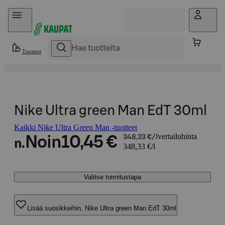
Hyppää sisältöön
Tuotteet
Nike Ultra green Man EdT 30ml
Kaikki Nike Ultra Green Man -tuotteet
vertailuhinta
Noin
10,45 €
348,33 €/l
n.
348,33 €/l
Valitse toimitustapa
Lisää suosikkeihin, Nike Ultra green Man EdT 30ml