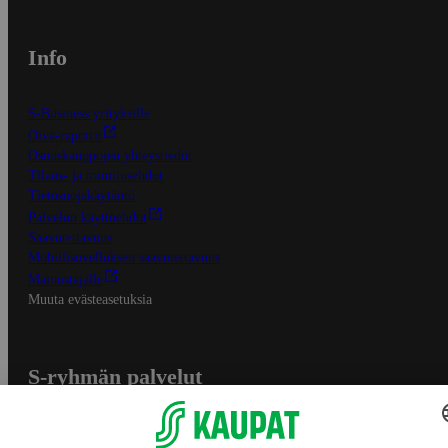
Info
S-Business yrityksille
Oiva-raportit
Osuuskauppojen yhteystiedot
Tilaus- ja toimitusehdot
Tietosuojakäytäntö
Palvelun käyttöehdot
Saavutettavuus
Mobiilisovelluksen saavutettavuus
Mainostajalle
Muuta evästeasetuksia
S-ryhmän palvelut
S-ryhmä