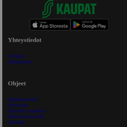
Yhteystiedot
Myymälät
Asiakaspalvelu
Ohjeet
Ensitilaajan ohjeet
Näin maksat
Näin tilaat ja muokkaat
Kaikki ohjeet ja vinkit
In English