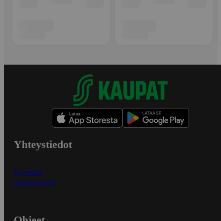
Yhteystiedot
Myymälät
Asiakaspalvelu
Ohjeet