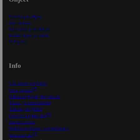
Ensitilaajan ohjeet
Näin maksat
Näin tilaat ja muokkaat
Kaikki ohjeet ja vinkit
In English
Info
S-Business yrityksille
Oiva-raportit
Osuuskauppojen yhteystiedot
Tilaus- ja toimitusehdot
Tietosuojakäytäntö
Palvelun käyttöehdot
Saavutettavuus
Mobiilisovelluksen saavutettavuus
Mainostajalle