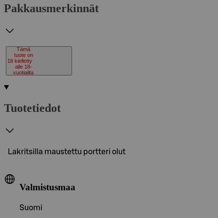
Pakkausmerkinnät
Tämä
tuote on
18
kielletty
alle 18-
vuotiailta
Tuotetiedot
Lakritsilla maustettu portteri olut
Valmistusmaa
Suomi