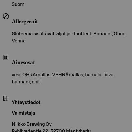
Suomi
Allergeenit
Gluteenia sisältävät viljat ja -tuotteet, Banaani, Ohra,
Vehnä
Ainesosat
vesi, OHRAmallas, VEHNÄmallas, humala, hiiva,
banaani, chili
Yhteystiedot
Valmistaja
Nilkko Brewing Oy
Pyhävedentie 22, 52700 Mäntyharju