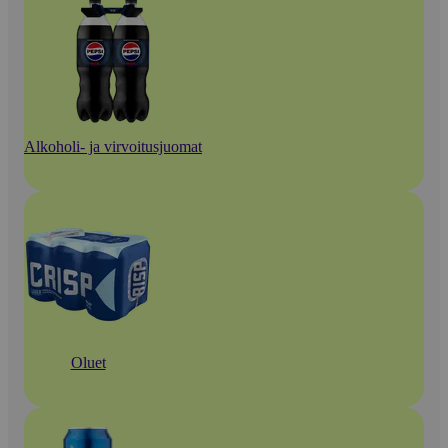
Alkoholi- ja virvoitusjuomat
Oluet