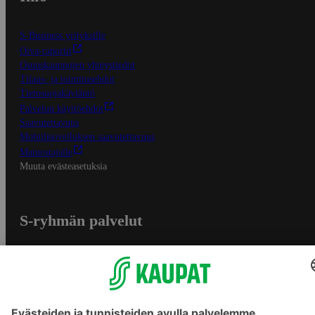
S-Business yrityksille
Oiva-raportit
Osuuskauppojen yhteystiedot
Tilaus- ja toimitusehdot
Tietosuojakäytäntö
Palvelun käyttöehdot
Saavutettavuus
Mobiilisovelluksen saavutettavuus
Mainostajalle
Muuta evästeasetuksia
S-ryhmän palvelut
S-ryhmä
Asiakasomistajuus
Yhteishyvä Ruoka -sovellus
S-ostoslista -sovellus