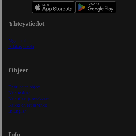
Yhteystiedot
Myymälät
Asiakaspalvelu
Ohjeet
Ensitilaajan ohjeet
Näin maksat
Näin tilaat ja muokkaat
Kaikki ohjeet ja vinkit
In English
Info