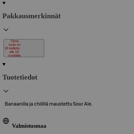
Pakkausmerkinnät
Tämä
tuote on
18
kielletty
alle 18-
vuotiailta
Tuotetiedot
Banaanilla ja chilillä maustettu Sour Ale.
Valmistusmaa