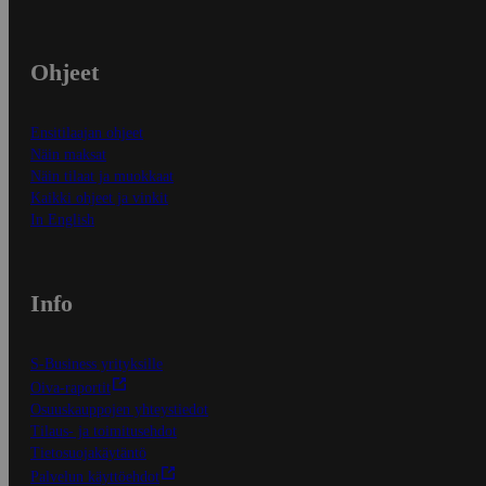
Ohjeet
Ensitilaajan ohjeet
Näin maksat
Näin tilaat ja muokkaat
Kaikki ohjeet ja vinkit
In English
Info
S-Business yrityksille
Oiva-raportit
Osuuskauppojen yhteystiedot
Tilaus- ja toimitusehdot
Tietosuojakäytäntö
Palvelun käyttöehdot