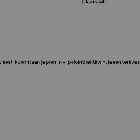
Elemental
tyisesti kuorintaan ja pieniin viipalointitehtäviin, ja sen ter