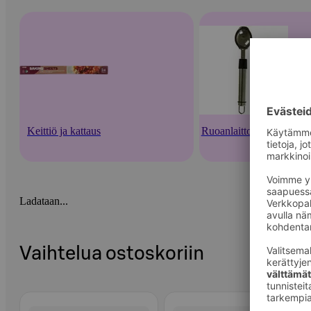
Keittiö ja kattaus
Ruoanlaittovälineet
Ladataan...
Vaihtelua ostoskoriin
Ohita listaus