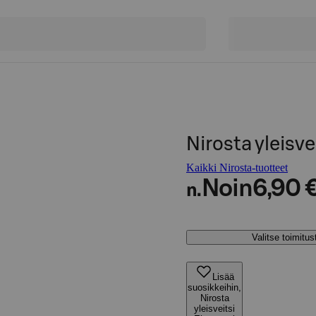
Nirosta yleisve
Kaikki Nirosta-tuotteet
Noin
6,90 
n.
Valitse toimitu
Lisää
suosikkeihin,
Nirosta
yleisveitsi