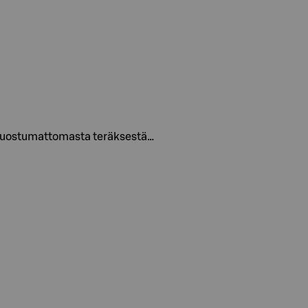
ävä ruostumattomasta teräksestä…