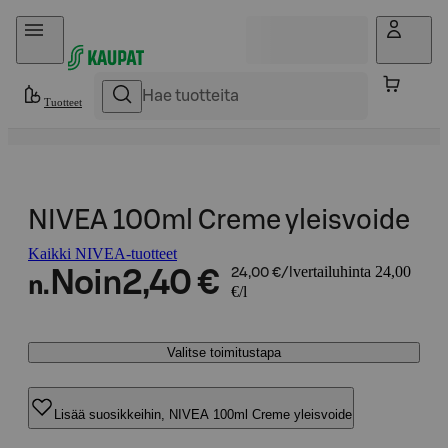
Hyppää sisältöön
Tuotteet
NIVEA 100ml Creme yleisvoide
Kaikki NIVEA-tuotteet
vertailuhinta 24,00
Noin
2,40 €
24,00 €/l
n.
€/l
Valitse toimitustapa
Lisää suosikkeihin, NIVEA 100ml Creme yleisvoide