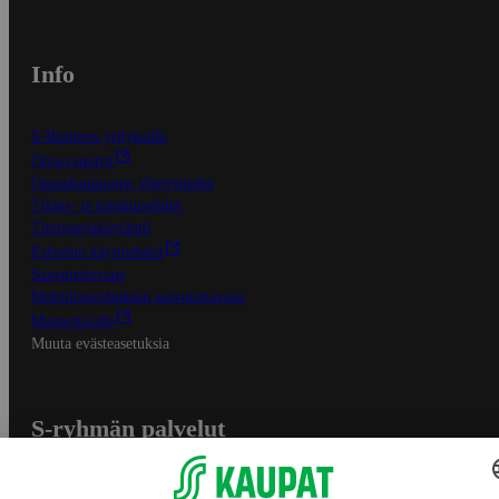
Info
S-Business yrityksille
Oiva-raportit
Osuuskauppojen yhteystiedot
Tilaus- ja toimitusehdot
Tietosuojakäytäntö
Palvelun käyttöehdot
Saavutettavuus
Mobiilisovelluksen saavutettavuus
Mainostajalle
Muuta evästeasetuksia
S-ryhmän palvelut
S-ryhmä