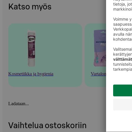
Katso myös
Kosmetiikka ja hygienia
Vartalonhoito
Ladataan...
Vaihtelua ostoskoriin