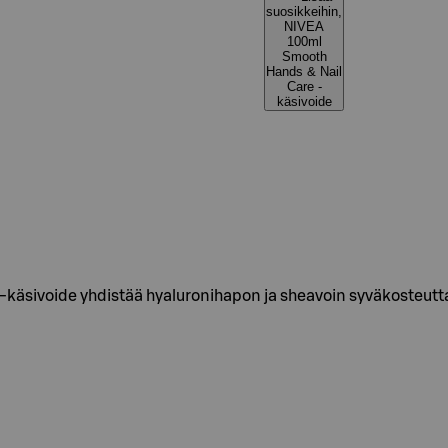
suosikkeihin,
NIVEA
100ml
Smooth
Hands & Nail
Care -
käsivoide
sivoide yhdistää hyaluronihapon ja sheavoin syväkosteuttaen