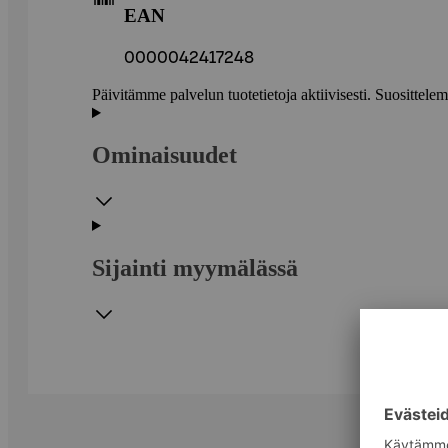
EAN
0000042417248
Päivitämme palvelun tuotetietoja aktiivisesti. Suositte
Ominaisuudet
Sijainti myymälässä