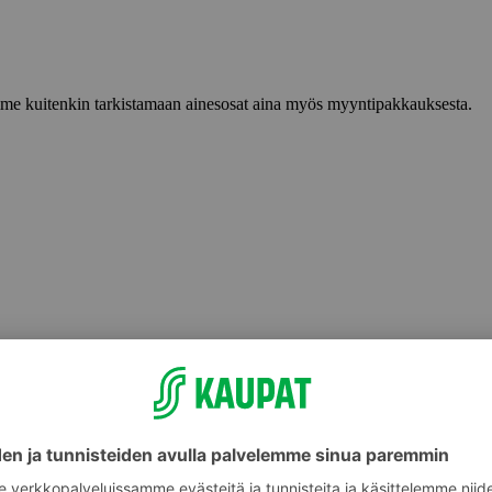
lemme kuitenkin tarkistamaan ainesosat aina myös myyntipakkauksesta.