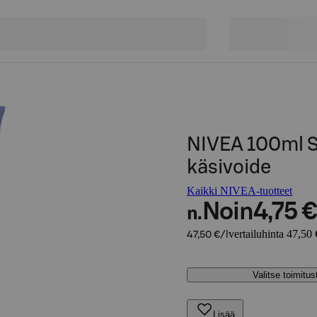
NIVEA 100ml S
käsivoide
Kaikki NIVEA-tuotteet
Noin
4,75 €
n.
vertailuhinta 47,50 
47,50 €/l
Valitse toimitu
Lisää