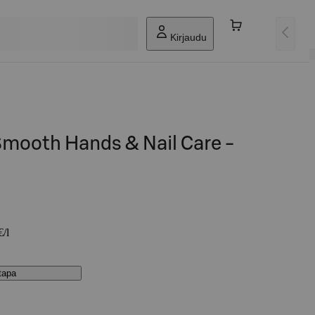
Kirjaudu
mooth Hands & Nail Care -
€/l
stapa