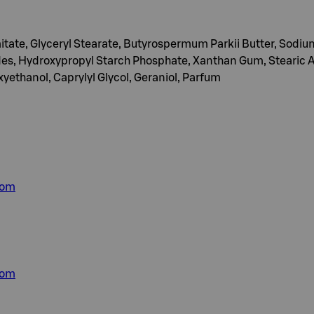
mitate, Glyceryl Stearate, Butyrospermum Parkii Butter, Sodiu
, Hydroxypropyl Starch Phosphate, Xanthan Gum, Stearic Acid,
yethanol, Caprylyl Glycol, Geraniol, Parfum
com
com