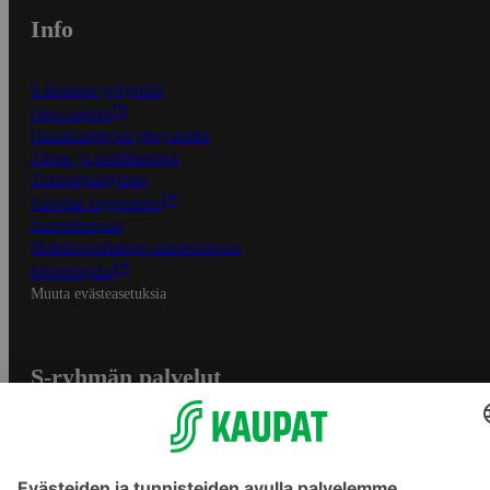
Info
S-Business yrityksille
Oiva-raportit
Osuuskauppojen yhteystiedot
Tilaus- ja toimitusehdot
Tietosuojakäytäntö
Palvelun käyttöehdot
Saavutettavuus
Mobiilisovelluksen saavutettavuus
Mainostajalle
Muuta evästeasetuksia
S-ryhmän palvelut
S-ryhmä
Asiakasomistajuus
Yhteishyvä Ruoka -sovellus