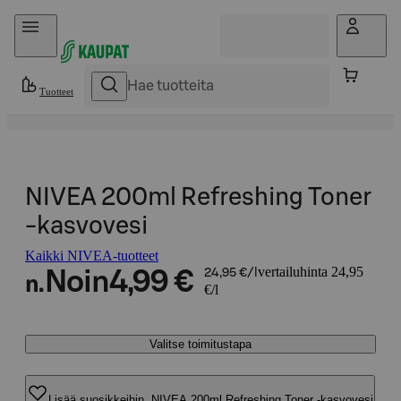
Hyppää sisältöön
Tuotteet
NIVEA 200ml Refreshing Toner
-kasvovesi
Kaikki NIVEA-tuotteet
vertailuhinta 24,95
Noin
4,99 €
24,95 €/l
n.
€/l
Valitse toimitustapa
Lisää suosikkeihin, NIVEA 200ml Refreshing Toner -kasvovesi