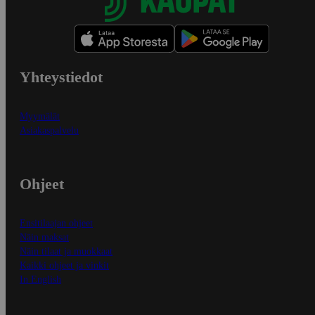
Yhteystiedot
Myymälät
Asiakaspalvelu
Ohjeet
Ensitilaajan ohjeet
Näin maksat
Näin tilaat ja muokkaat
Kaikki ohjeet ja vinkit
In English