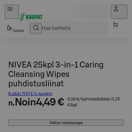
Hyppää sisältöön
Tuotteet
NIVEA 25kpl 3-in-1 Caring
Cleansing Wipes
puhdistusliinat
Kaikki NIVEA-tuotteet
vertailuhinta 0,18
Noin
4,49 €
0,18 €/kpl
n.
€/kpl
Valitse toimitustapa