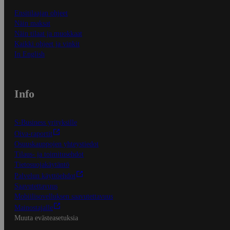
Ensitilaajan ohjeet
Näin maksat
Näin tilaat ja muokkaat
Kaikki ohjeet ja vinkit
In English
Info
S-Business yrityksille
Oiva-raportit
Osuuskauppojen yhteystiedot
Tilaus- ja toimitusehdot
Tietosuojakäytäntö
Palvelun käyttöehdot
Saavutettavuus
Mobiilisovelluksen saavutettavuus
Mainostajalle
Muuta evästeasetuksia