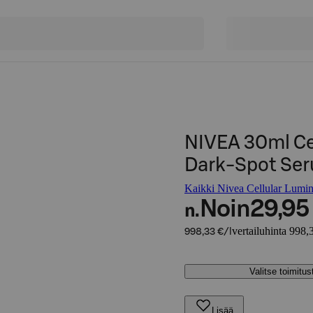
NIVEA 30ml Ce
Dark-Spot Se
Kaikki Nivea Cellular Lumino
Noin
29,95
n.
vertailuhinta 998,3
998,33 €/l
Valitse toimitu
Lisää