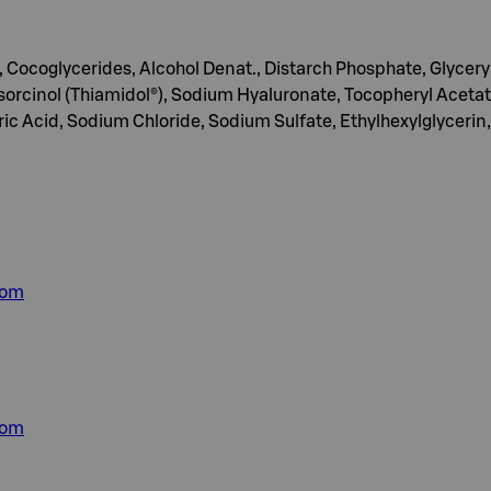
, Cocoglycerides, Alcohol Denat., Distarch Phosphate, Glycery
Resorcinol (Thiamidol®), Sodium Hyaluronate, Tocopheryl Acet
ic Acid, Sodium Chloride, Sodium Sulfate, Ethylhexylglyceri
com
com