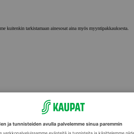
lemme kuitenkin tarkistamaan ainesosat aina myös myyntipakkauksesta.