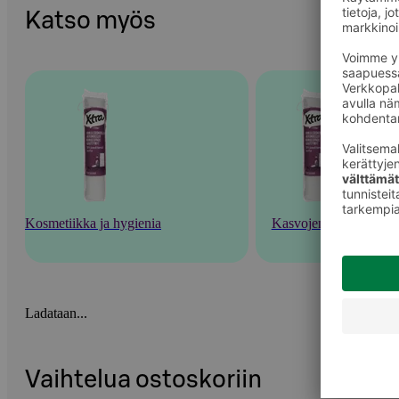
Katso myös
Kosmetiikka ja hygienia
Kasvojenhoito
Ladataan...
Vaihtelua ostoskoriin