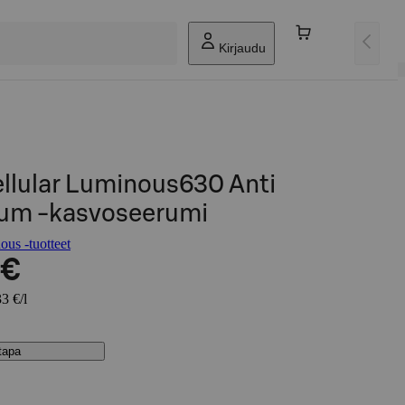
Kirjaudu
llular Luminous630 Anti
rum -kasvoseerumi
us -tuotteet
 €
3 €/l
stapa