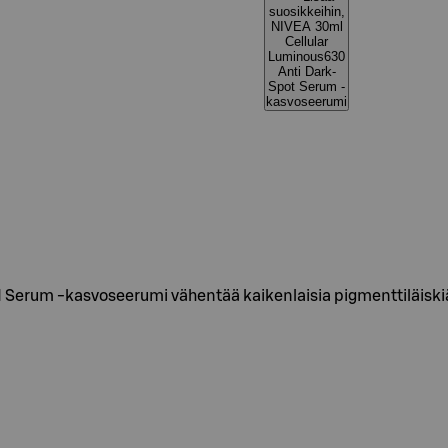
suosikkeihin,
NIVEA 30ml
Cellular
Luminous630
Anti Dark-
Spot Serum -
kasvoseerumi
rum -kasvoseerumi vähentää kaikenlaisia pigmenttiläiskiä k