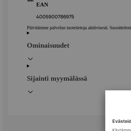
EAN
4005900786975
Päivitämme palvelun tuotetietoja aktiivisesti. Suositte
Ominaisuudet
Sijainti myymälässä