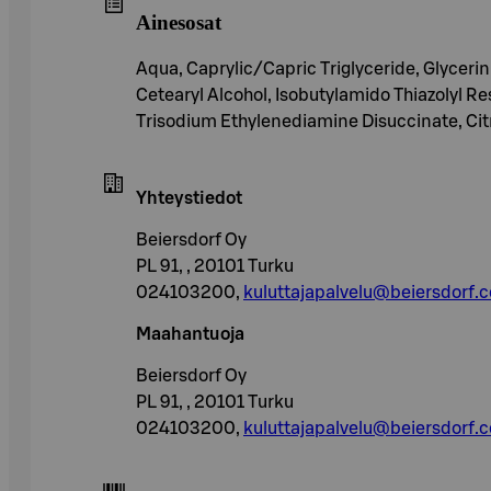
Ainesosat
Aqua, Caprylic/Capric Triglyceride, Glycerin
Cetearyl Alcohol, Isobutylamido Thiazolyl 
Trisodium Ethylenediamine Disuccinate, Citr
Yhteystiedot
Beiersdorf Oy
PL 91, , 20101 Turku
024103200,
kuluttajapalvelu@beiersdorf.
Maahantuoja
Beiersdorf Oy
PL 91, , 20101 Turku
024103200,
kuluttajapalvelu@beiersdorf.