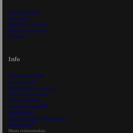
Ensitilaajan ohjeet
Näin maksat
Näin tilaat ja muokkaat
Kaikki ohjeet ja vinkit
In English
Info
S-Business yrityksille
Oiva-raportit
Osuuskauppojen yhteystiedot
Tilaus- ja toimitusehdot
Tietosuojakäytäntö
Palvelun käyttöehdot
Saavutettavuus
Mobiilisovelluksen saavutettavuus
Mainostajalle
Muuta evästeasetuksia