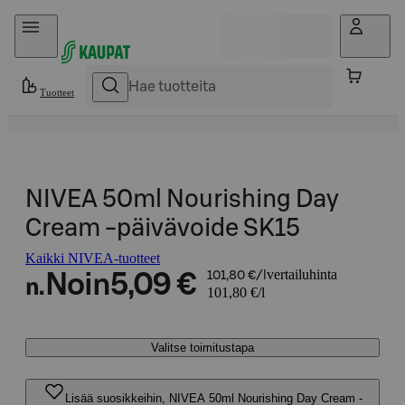
Hyppää sisältöön
Tuotteet
NIVEA 50ml Nourishing Day
Cream -päivävoide SK15
Kaikki NIVEA-tuotteet
vertailuhinta
Noin
5,09 €
101,80 €/l
n.
101,80 €/l
Valitse toimitustapa
Lisää suosikkeihin, NIVEA 50ml Nourishing Day Cream -