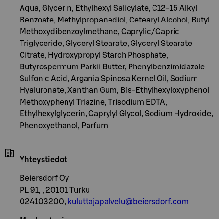
Aqua, Glycerin, Ethylhexyl Salicylate, C12-15 Alkyl
Benzoate, Methylpropanediol, Cetearyl Alcohol, Butyl
Methoxydibenzoylmethane, Caprylic/Capric
Triglyceride, Glyceryl Stearate, Glyceryl Stearate
Citrate, Hydroxypropyl Starch Phosphate,
Butyrospermum Parkii Butter, Phenylbenzimidazole
Sulfonic Acid, Argania Spinosa Kernel Oil, Sodium
Hyaluronate, Xanthan Gum, Bis-Ethylhexyloxyphenol
Methoxyphenyl Triazine, Trisodium EDTA,
Ethylhexylglycerin, Caprylyl Glycol, Sodium Hydroxide,
Phenoxyethanol, Parfum
Yhteystiedot
Beiersdorf Oy
PL 91, , 20101 Turku
024103200,
kuluttajapalvelu@beiersdorf.com