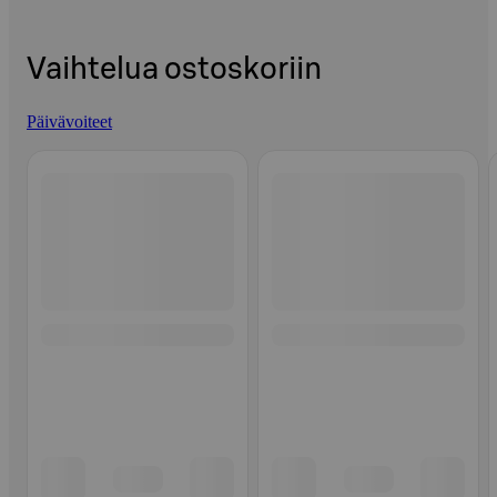
Vaihtelua ostoskoriin
Päivävoiteet
Ohita listaus