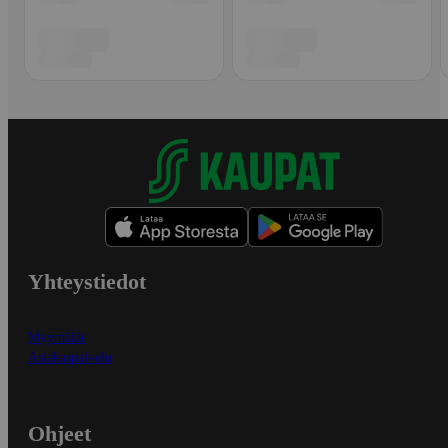
Yhteystiedot
Myymälät
Asiakaspalvelu
Ohjeet