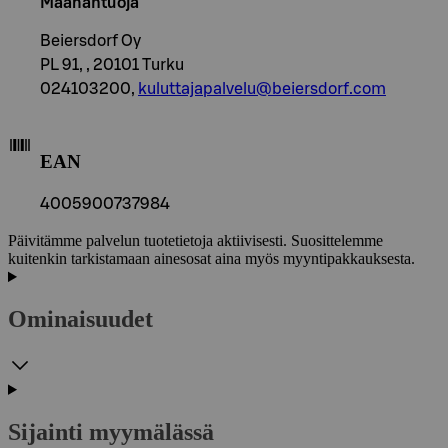
Maahantuoja
Beiersdorf Oy
PL 91, , 20101 Turku
024103200,
kuluttajapalvelu@beiersdorf.com
EAN
4005900737984
Päivitämme palvelun tuotetietoja aktiivisesti. Suosittelemme
kuitenkin tarkistamaan ainesosat aina myös myyntipakkauksesta.
Ominaisuudet
Sijainti myymälässä