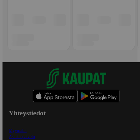
Yhteystiedot
Myymälät
Asiakaspalvelu