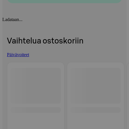
Ladataan...
Vaihtelua ostoskoriin
Päivävoiteet
Ohita listaus