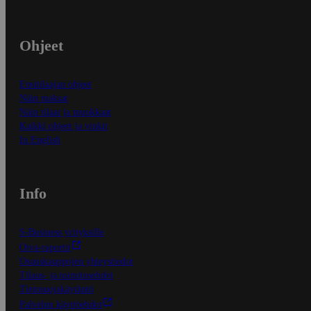
Ohjeet
Ensitilaajan ohjeet
Näin maksat
Näin tilaat ja muokkaat
Kaikki ohjeet ja vinkit
In English
Info
S-Business yrityksille
Oiva-raportit
Osuuskauppojen yhteystiedot
Tilaus- ja toimitusehdot
Tietosuojakäytäntö
Palvelun käyttöehdot