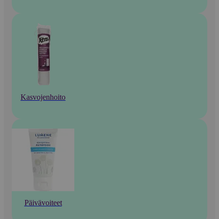
Kasvojenhoito
Päivävoiteet