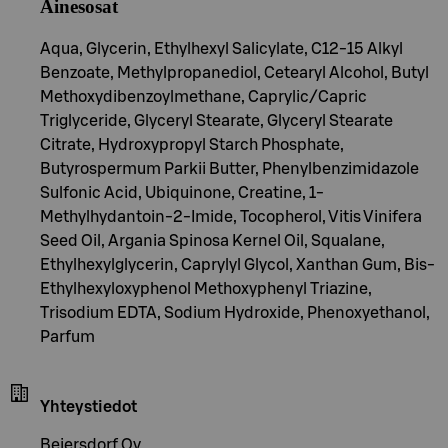
Ainesosat
Aqua, Glycerin, Ethylhexyl Salicylate, C12-15 Alkyl
Benzoate, Methylpropanediol, Cetearyl Alcohol, Butyl
Methoxydibenzoylmethane, Caprylic/Capric
Triglyceride, Glyceryl Stearate, Glyceryl Stearate
Citrate, Hydroxypropyl Starch Phosphate,
Butyrospermum Parkii Butter, Phenylbenzimidazole
Sulfonic Acid, Ubiquinone, Creatine, 1-
Methylhydantoin-2-Imide, Tocopherol, Vitis Vinifera
Seed Oil, Argania Spinosa Kernel Oil, Squalane,
Ethylhexylglycerin, Caprylyl Glycol, Xanthan Gum, Bis-
Ethylhexyloxyphenol Methoxyphenyl Triazine,
Trisodium EDTA, Sodium Hydroxide, Phenoxyethanol,
Parfum
Yhteystiedot
Beiersdorf Oy