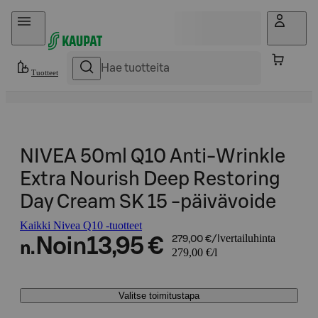
Hyppää sisältöön
Tuotteet
NIVEA 50ml Q10 Anti-Wrinkle
Extra Nourish Deep Restoring
Day Cream SK 15 -päivävoide
Kaikki Nivea Q10 -tuotteet
vertailuhinta
Noin
13,95 €
279,00 €/l
n.
279,00 €/l
Valitse toimitustapa