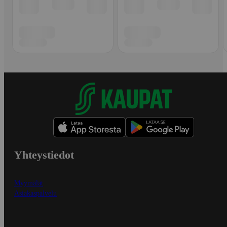
Yhteystiedot
Myymälät
Asiakaspalvelu