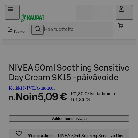
Hyppää sisältöön
Tuotteet
NIVEA 50ml Soothing Sensitive
Day Cream SK15 -päivävoide
Kaikki NIVEA-tuotteet
vertailuhinta
Noin
5,09 €
101,80 €/l
n.
101,80 €/l
Valitse toimitustapa
Lisää suosikkeihin, NIVEA 50ml Soothing Sensitive Day