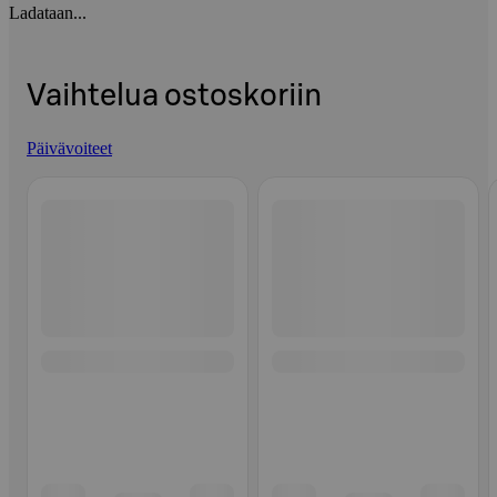
Ladataan...
Vaihtelua ostoskoriin
Päivävoiteet
Ohita listaus