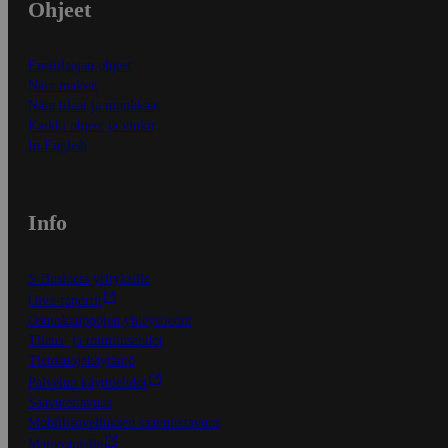
Ohjeet
Ensitilaajan ohjeet
Näin maksat
Näin tilaat ja muokkaat
Kaikki ohjeet ja vinkit
In English
Info
S-Business yrityksille
Oiva-raportit
Osuuskauppojen yhteystiedot
Tilaus- ja toimitusehdot
Tietosuojakäytäntö
Palvelun käyttöehdot
Saavutettavuus
Mobiilisovelluksen saavutettavuus
Mainostajalle