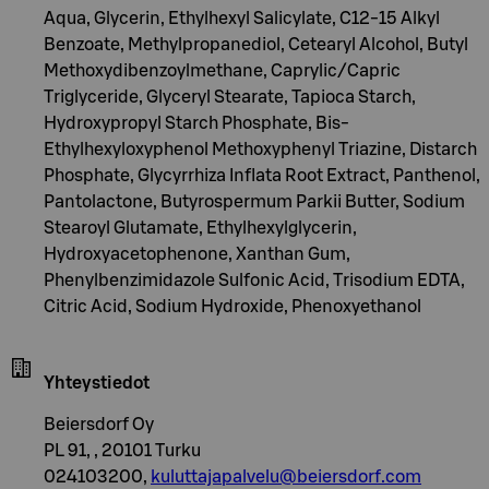
Aqua, Glycerin, Ethylhexyl Salicylate, C12-15 Alkyl
Benzoate, Methylpropanediol, Cetearyl Alcohol, Butyl
Methoxydibenzoylmethane, Caprylic/Capric
Triglyceride, Glyceryl Stearate, Tapioca Starch,
Hydroxypropyl Starch Phosphate, Bis-
Ethylhexyloxyphenol Methoxyphenyl Triazine, Distarch
Phosphate, Glycyrrhiza Inflata Root Extract, Panthenol,
Pantolactone, Butyrospermum Parkii Butter, Sodium
Stearoyl Glutamate, Ethylhexylglycerin,
Hydroxyacetophenone, Xanthan Gum,
Phenylbenzimidazole Sulfonic Acid, Trisodium EDTA,
Citric Acid, Sodium Hydroxide, Phenoxyethanol
Yhteystiedot
Beiersdorf Oy
PL 91, , 20101 Turku
024103200,
kuluttajapalvelu@beiersdorf.com