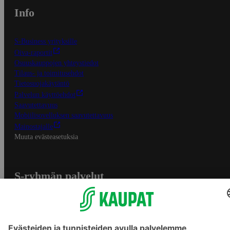
Info
S-Business yrityksille
Oiva-raportit
Osuuskauppojen yhteystiedot
Tilaus- ja toimitusehdot
Tietosuojakäytäntö
Palvelun käyttöehdot
Saavutettavuus
Mobiilisovelluksen saavutettavuus
Mainostajalle
Muuta evästeasetuksia
S-ryhmän palvelut
S-ryhmä
Asiakasomistajuus
Yhteishyvä Ruoka -sovellus