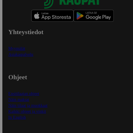
Yhteystiedot
Myymälät
Asiakaspalvelu
Ohjeet
Ensitilaajan ohjeet
Näin maksat
Näin tilaat ja muokkaat
Kaikki ohjeet ja vinkit
In English