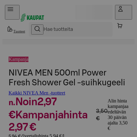
Hyppää sisältöön
Tuotteet
Kampanja
NIVEA MEN 500ml Power
Fresh Shower Gel -suihkugeeli
Kaikki NIVEA Men -tuotteet
Noin
2,97
Alin hinta
n.
kampanjaa
3,50
edeltävän
€
Kampanjahinta
30 päivän
€
ajalta 3,50
2,97 €
€
vertailuhinta 5,94 €/l
5,94 €/l