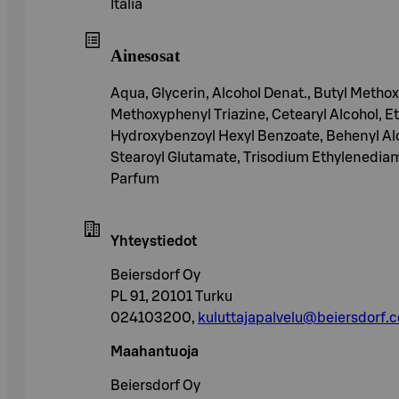
Italia
Ainesosat
Aqua, Glycerin, Alcohol Denat., Butyl Metho
Methoxyphenyl Triazine, Cetearyl Alcohol, Et
Hydroxybenzoyl Hexyl Benzoate, Behenyl Al
Stearoyl Glutamate, Trisodium Ethylenediam
Parfum
Yhteystiedot
Beiersdorf Oy
PL 91, 20101 Turku
024103200,
kuluttajapalvelu@beiersdorf.
Maahantuoja
Beiersdorf Oy