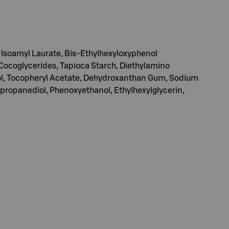
, Isoamyl Laurate, Bis-Ethylhexyloxyphenol
, Cocoglycerides, Tapioca Starch, Diethylamino
nol, Tocopheryl Acetate, Dehydroxanthan Gum, Sodium
propanediol, Phenoxyethanol, Ethylhexylglycerin,