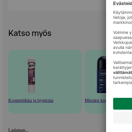
Katso myös
Kosmetiikka ja hygienia
Miesten kosmetiikka
Ladataan...