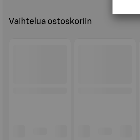
Vaihtelua ostoskoriin
Ohita listaus