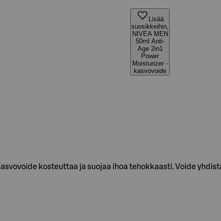
Lisää
suosikkeihin,
NIVEA MEN
50ml Anti-
Age 2in1
Power
Moisturizer -
kasvovoide
svovoide kosteuttaa ja suojaa ihoa tehokkaasti. Voide yhdis