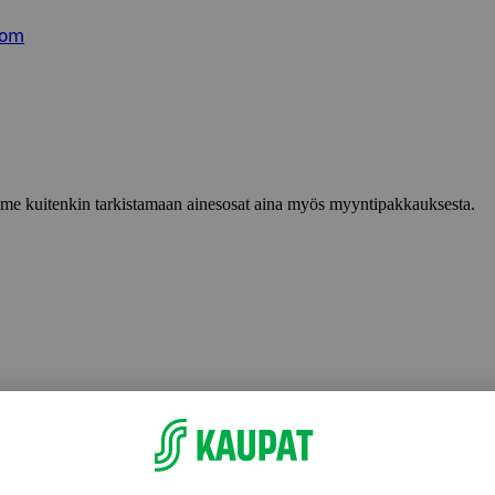
com
lemme kuitenkin tarkistamaan ainesosat aina myös myyntipakkauksesta.