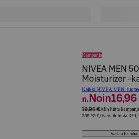
Kampanja
NIVEA MEN 50m
Moisturizer -k
Kaikki NIVEA MEN -tuotte
Noin
16,96
n.
19,95 €
Alin hinta kampanja
vertailuhinta 339,2
339,20 €/l
Valitse toimitu