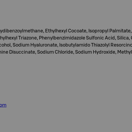
xydibenzoylmethane, Ethylhexyl Cocoate, Isopropyl Palmitate
hylhexyl Triazone, Phenylbenzimidazole Sulfonic Acid, Silica
cohol, Sodium Hyaluronate, Isobutylamido Thiazolyl Resorci
ine Disuccinate, Sodium Chloride, Sodium Hydroxide, Methyl
com