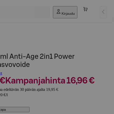
Kirjaudu
l Anti-Age 2in1 Power
asvovoide
et
 €
Kampanjahinta 16,96 €
a edeltävän 30 päivän ajalta 19,95 €
0 €/l
stapa