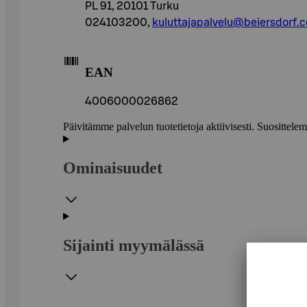
PL 91, 20101 Turku
024103200,
kuluttajapalvelu@beiersdorf.
EAN
4006000026862
Päivitämme palvelun tuotetietoja aktiivisesti. Suositte
Ominaisuudet
Sijainti myymälässä