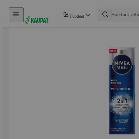
Hyppää sisältöön
Tuotteet