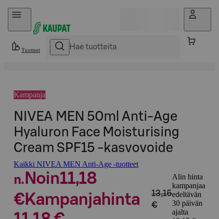
Hyppää sisältöön
Tuotteet
Kampanja
NIVEA MEN 50ml Anti-Age
Hyaluron Face Moisturising
Cream SPF15 -kasvovoide
Kaikki NIVEA MEN Anti-Age -tuotteet
Noin
11,18
Alin hinta
n.
kampanjaa
13,15
edeltävän
€
Kampanjahinta
30 päivän
€
ajalta