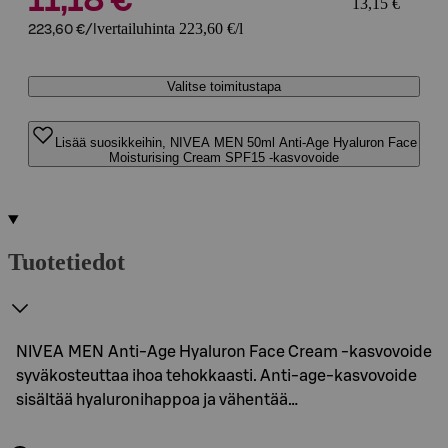
11,18 €
13,15 €
vertailuhinta 223,60 €/l
223,60 €/l
Valitse toimitustapa
Lisää suosikkeihin, NIVEA MEN 50ml Anti-Age Hyaluron Face
Moisturising Cream SPF15 -kasvovoide
Tuotetiedot
NIVEA MEN Anti-Age Hyaluron Face Cream -kasvovoide
syväkosteuttaa ihoa tehokkaasti. Anti-age-kasvovoide
sisältää hyaluronihappoa ja vähentää…