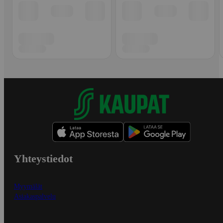
Yhteystiedot
Myymälät
Asiakaspalvelu