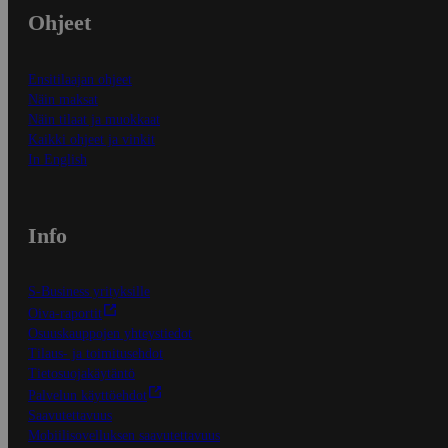
Ohjeet
Ensitilaajan ohjeet
Näin maksat
Näin tilaat ja muokkaat
Kaikki ohjeet ja vinkit
In English
Info
S-Business yrityksille
Oiva-raportit
Osuuskauppojen yhteystiedot
Tilaus- ja toimitusehdot
Tietosuojakäytäntö
Palvelun käyttöehdot
Saavutettavuus
Mobiilisovelluksen saavutettavuus