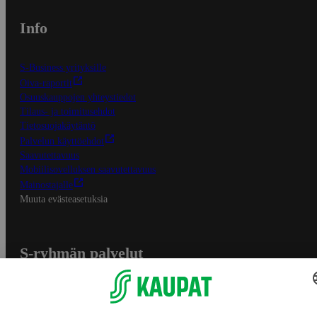
Info
S-Business yrityksille
Oiva-raportit
Osuuskauppojen yhteystiedot
Tilaus- ja toimitusehdot
Tietosuojakäytäntö
Palvelun käyttöehdot
Saavutettavuus
Mobiilisovelluksen saavutettavuus
Mainostajalle
Muuta evästeasetuksia
S-ryhmän palvelut
S-ryhmä
Asiakasomistajuus