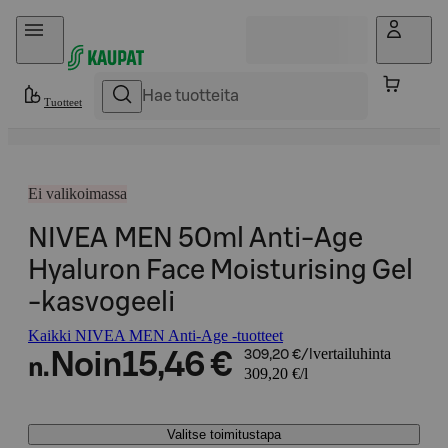
Hyppää sisältöön
Tuotteet
Ei valikoimassa
NIVEA MEN 50ml Anti-Age
Hyaluron Face Moisturising Gel
-kasvogeeli
Kaikki NIVEA MEN Anti-Age -tuotteet
vertailuhinta
Noin
15,46 €
309,20 €/l
n.
309,20 €/l
Valitse toimitustapa