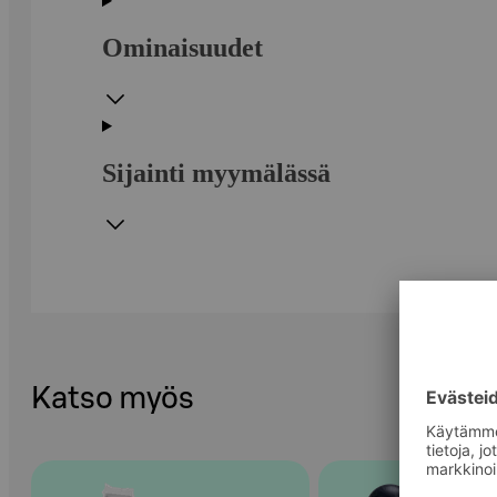
Ominaisuudet
Sijainti myymälässä
Katso myös