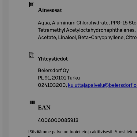
Ainesosat
Aqua, Aluminum Chlorohydrate, PPG-15 Stear
Tetramethyl Acetyloctahydronaphthalenes, Po
Acetate, Linalool, Beta-Caryophyllene, Citro
Yhteystiedot
Beiersdorf Oy
PL 91, 20101 Turku
024103200,
kuluttajapalvelu@beiersdorf.
EAN
4006000085913
Päivitämme palvelun tuotetietoja aktiivisesti. Suositte