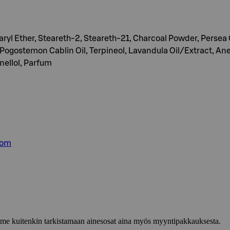
yl Ether, Steareth-2, Steareth-21, Charcoal Powder, Persea G
gostemon Cablin Oil, Terpineol, Lavandula Oil/Extract, Anet
nellol, Parfum
com
lemme kuitenkin tarkistamaan ainesosat aina myös myyntipakkauksesta.