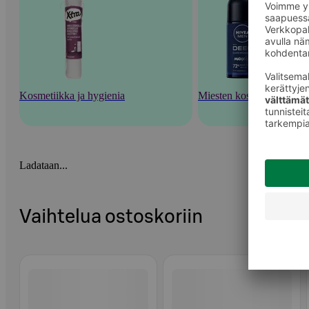
Kosmetiikka ja hygienia
Miesten kosmetiikka
Ladataan...
Vaihtelua ostoskoriin
Ohita listaus