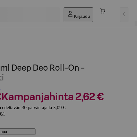
Kirjaudu
l Deep Deo Roll-On -
ti
t
€
Kampanjahinta 2,62 €
 edeltävän 30 päivän ajalta 3,09 €
€/l
stapa