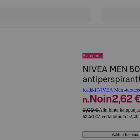
Kampanja
NIVEA MEN 50m
antiperspirant
Kaikki NIVEA Men -tuottee
Noin
2,62 
n.
3,09 €
Alin hinta kampanjaa
vertailuhinta 52,40 
52,40 €/l
Valitse toimitu