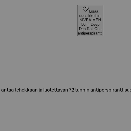
Lisää
suosikkeihin,
NIVEA MEN
50ml Deep
Deo Roll-On -
antiperspirantti
antaa tehokkaan ja luotettavan 72 tunnin antiperspiranttis