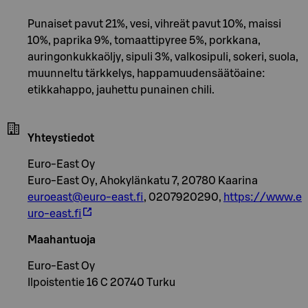
Punaiset pavut 21%, vesi, vihreät pavut 10%, maissi
10%, paprika 9%, tomaattipyree 5%, porkkana,
auringonkukkaöljy, sipuli 3%, valkosipuli, sokeri, suola,
muunneltu tärkkelys, happamuudensäätöaine:
etikkahappo, jauhettu punainen chili.
Yhteystiedot
Euro-East Oy
Euro-East Oy, Ahokylänkatu 7, 20780 Kaarina
euroeast@euro-east.fi
, 0207920290,
https://www.e
uro-east.fi
Maahantuoja
Euro-East Oy
Ilpoistentie 16 C 20740 Turku