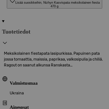
Lisää suosikkeihin, Nizhyn Kasvispata meksikolainen fiesta
470 g
Tuotetiedot
Meksikolainen fiestapata lasipurkissa. Papuinen pata
jossa tomaattia, maissia, paprikaa, valkosipulia ja chiliä.
Ragout on saanut alkunsa Ranskasta…
Valmistusmaa
Ukraina
Ainesosat