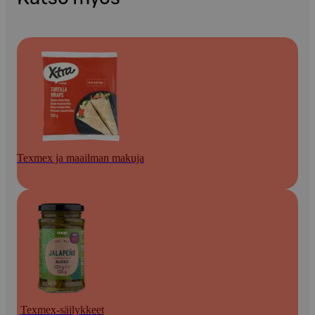
Texmex ja maailman makuja
Texmex-säilykkeet