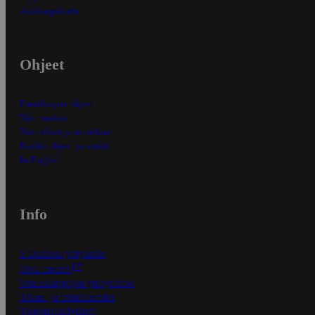
Asiakaspalvelu
Ohjeet
Ensitilaajan ohjeet
Näin maksat
Näin tilaat ja muokkaat
Kaikki ohjeet ja vinkit
In English
Info
S-Business yrityksille
Oiva-raportit
Osuuskauppojen yhteystiedot
Tilaus- ja toimitusehdot
Tietosuojakäytäntö