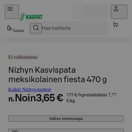
Hyppää sisältöön
Tuotteet
Ei valikoimassa
Nizhyn Kasvispata
meksikolainen fiesta 470 g
Kaikki Nizhyn-tuotteet
vertailuhinta 7,77
Noin
3,65 €
7,77 €/kg
n.
€/kg
Valitse toimitustapa