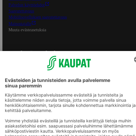
Palvelun käyttöehdot
Saavutettavuus
Mobiilisovelluksen saavutettavuus
Mainostajalle
Muuta evästeasetuksia
S-ryhmän palvelut
S-ryhmä
Asiakasomistajuus
Yhteishyvä Ruoka -sovellus
S-ostoslista -sovellus
Prisma.fi
Sokos.fi
S-Pankki
Yhteishyvä
Sokos Hotels
Raflaamo