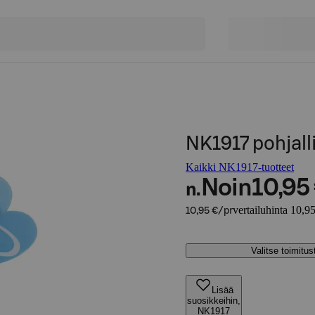
NK1917 pohjall
Kaikki NK1917-tuotteet
Noin
10,95
n.
vertailuhinta 10,95
10,95 €/pr
Valitse toimitu
Lisää
suosikkeihin,
NK1917