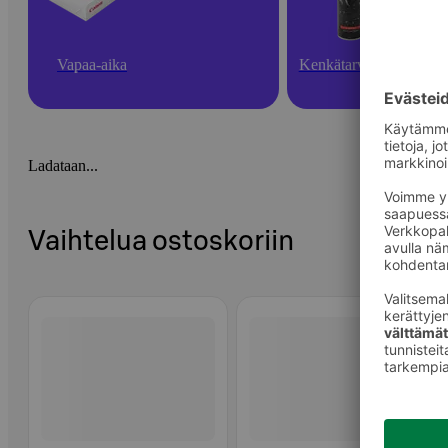
Vapaa-aika
Kenkätarvikkeet
Ladataan...
Vaihtelua ostoskoriin
Ohita listaus