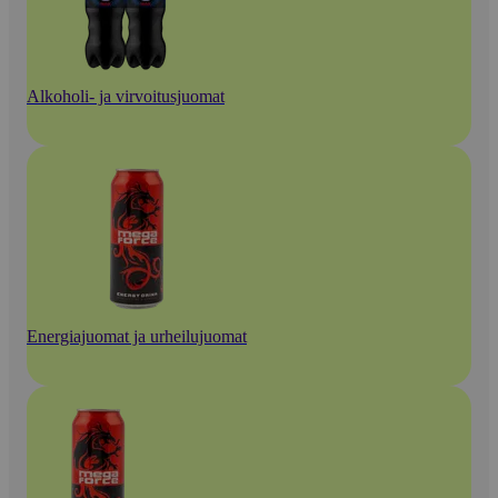
Alkoholi- ja virvoitusjuomat
Energiajuomat ja urheilujuomat