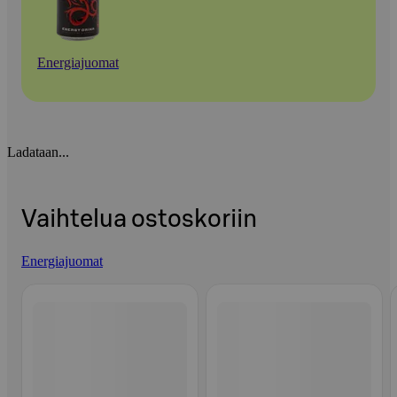
Energiajuomat
Ladataan...
Vaihtelua ostoskoriin
Energiajuomat
Ohita listaus