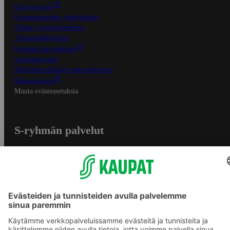
Oiva-raportit
Osuuskauppojen yhteystiedot
Tilaus- ja toimitusehdot
Tietosuojakäytäntö
Palvelun käyttöehdot
Saavutettavuus
Mobiilisovelluksen saavutettavuus
Mainostajalle
Muuta evästeasetuksia
S-ryhmän palvelut
S-ryhmä
Asiakasomistajuus
Yhteishyvä Ruoka -sovellus
S-ostoslista -sovellus
Prisma.fi
Sokos.fi
S-Pankki