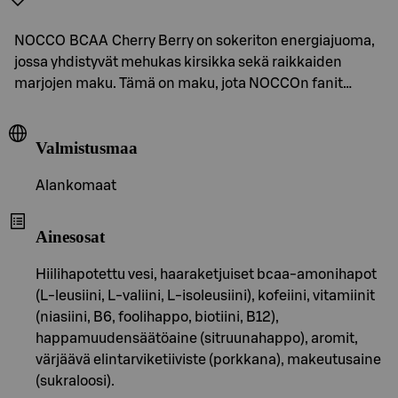
NOCCO BCAA Cherry Berry on sokeriton energiajuoma,
jossa yhdistyvät mehukas kirsikka sekä raikkaiden
marjojen maku. Tämä on maku, jota NOCCOn fanit…
Valmistusmaa
Alankomaat
Ainesosat
Hiilihapotettu vesi, haaraketjuiset bcaa-amonihapot
(L-leusiini, L-valiini, L-isoleusiini), kofeiini, vitamiinit
(niasiini, B6, foolihappo, biotiini, B12),
happamuudensäätöaine (sitruunahappo), aromit,
värjäävä elintarviketiiviste (porkkana), makeutusaine
(sukraloosi).