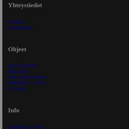
Yhteystiedot
Myymälät
Asiakaspalvelu
Ohjeet
Ensitilaajan ohjeet
Näin maksat
Näin tilaat ja muokkaat
Kaikki ohjeet ja vinkit
In English
Info
S-Business yrityksille