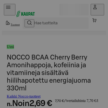
Hyppää sisältöön
Tuotteet
Uusi
NOCCO BCAA Cherry Berry
Amonihappoja, kofeiinia ja
vitamiineja sisältävä
hiilihapotettu energiajuoma
330ml
Kaikki Nocco-tuotteet
vertailuhinta 7,70 €/l
Noin
2,69 €
7,70 €/l
n.