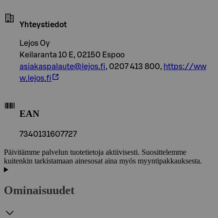
Yhteystiedot
Lejos Oy
Keilaranta 10 E, 02150 Espoo
asiakaspalaute@lejos.fi
, 0207 413 800,
https://ww
w.lejos.fi
EAN
7340131607727
Päivitämme palvelun tuotetietoja aktiivisesti. Suosittelemme
kuitenkin tarkistamaan ainesosat aina myös myyntipakkauksesta.
Ominaisuudet