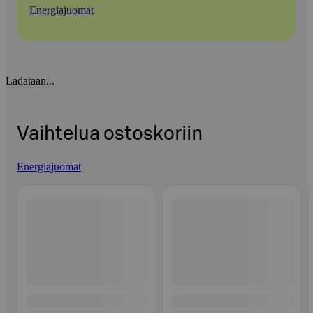
Energiajuomat
Ladataan...
Vaihtelua ostoskoriin
Energiajuomat
Ohita listaus