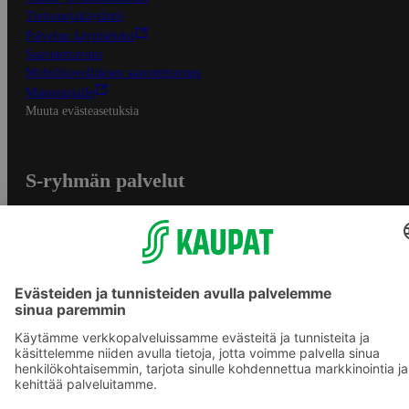
Tietosuojakäytäntö
Palvelun käyttöehdot
Saavutettavuus
Mobiilisovelluksen saavutettavuus
Mainostajalle
Muuta evästeasetuksia
S-ryhmän palvelut
S-ryhmä
Asiakasomistajuus
Yhteishyvä Ruoka -sovellus
S-ostoslista -sovellus
Prisma.fi
Sokos.fi
S-Pankki
Yhteishyvä
Sokos Hotels