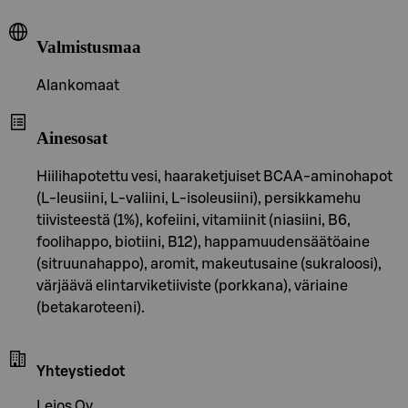
Valmistusmaa
Alankomaat
Ainesosat
Hiilihapotettu vesi, haaraketjuiset BCAA-aminohapot
(L-leusiini, L-valiini, L-isoleusiini), persikkamehu
tiivisteestä (1%), kofeiini, vitamiinit (niasiini, B6,
foolihappo, biotiini, B12), happamuudensäätöaine
(sitruunahappo), aromit, makeutusaine (sukraloosi),
värjäävä elintarviketiiviste (porkkana), väriaine
(betakaroteeni).
Yhteystiedot
Lejos Oy