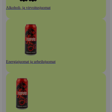
Alkoholi- ja virvoitusjuomat
Energiajuomat ja urheilujuomat