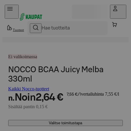
Hyppää sisältöön
Tuotteet
Ei valikoimassa
NOCCO BCAA Juicy Melba
330ml
Kaikki Nocco-tuotteet
vertailuhinta 7,55 €/l
Noin
2,64 €
7,55 €/l
n.
Sisältää pantin 0,15 €
Valitse toimitustapa