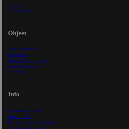
Myymälät
Asiakaspalvelu
Ohjeet
Ensitilaajan ohjeet
Näin maksat
Näin tilaat ja muokkaat
Kaikki ohjeet ja vinkit
In English
Info
S-Business yrityksille
Oiva-raportit
Osuuskauppojen yhteystiedot
Tilaus- ja toimitusehdot