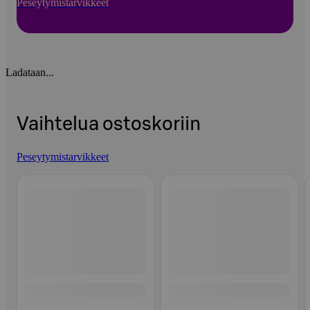
Peseytymistarvikkeet
Ladataan...
Vaihtelua ostoskoriin
Peseytymistarvikkeet
Ohita listaus