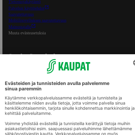
Tietosuojakäytäntö
Palvelun käyttöehdot
Saavutettavuus
Mobiilisovelluksen saavutettavuus
Mainostajalle
Muuta evästeasetuksia
S-ryhmän palvelut
S-ryhmä
Asiakasomistajuus
Yhteishyvä Ruoka -sovellus
S-ostoslista -sovellus
Prisma.fi
Sokos.fi
S-Pankki
Yhteishyvä
Sokos Hotels
Raflaamo