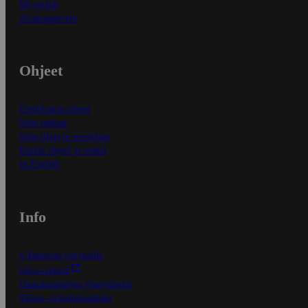
Myymälät
Asiakaspalvelu
Ohjeet
Ensitilaajan ohjeet
Näin maksat
Näin tilaat ja muokkaat
Kaikki ohjeet ja vinkit
In English
Info
S-Business yrityksille
Oiva-raportit
Osuuskauppojen yhteystiedot
Tilaus- ja toimitusehdot