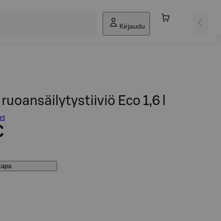
Kirjaudu
ruoansäilytystiiviö Eco 1,6 l
et
€
stapa