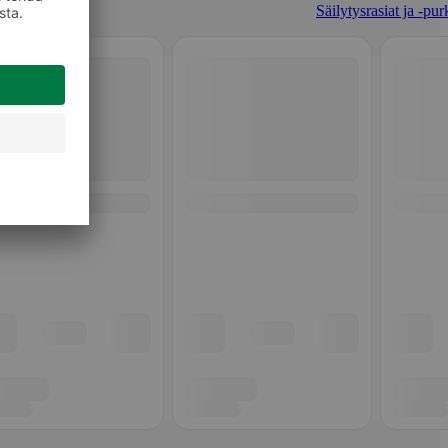
Säilytysrasiat ja -pur