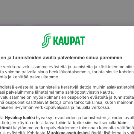
älineet
Säilytysrasiat ja -purkit