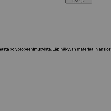
Eco 1,6 l
paasta polypropeenimuovista. Läpinäkyvän materiaalin ansiosta 