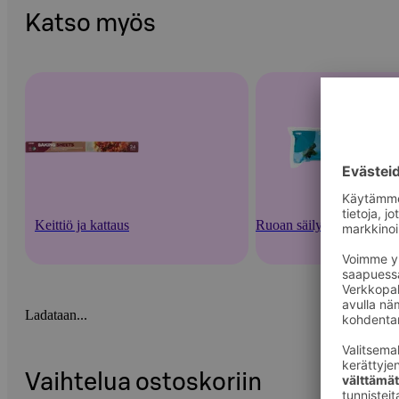
Katso myös
Keittiö ja kattaus
Ruoan säilytysastiat ja -v
Ladataan...
Vaihtelua ostoskoriin