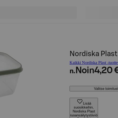
Nordiska Plast 
Kaikki Nordiska Plast -tuotte
Noin
4,20 
n.
Valitse toimitu
Lisää
suosikkeihin,
Nordiska Plast
ruoansäilytystiiviö