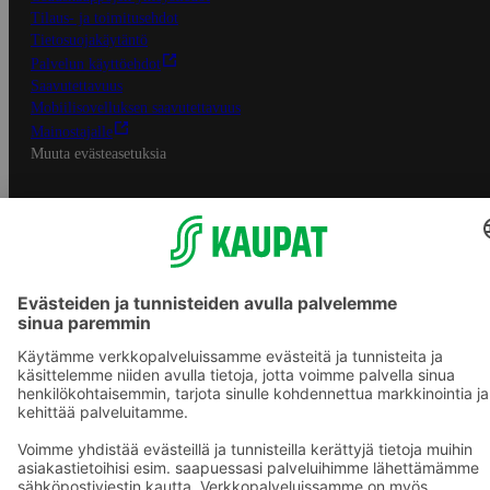
Tilaus- ja toimitusehdot
Tietosuojakäytäntö
Palvelun käyttöehdot
Saavutettavuus
Mobiilisovelluksen saavutettavuus
Mainostajalle
Muuta evästeasetuksia
S-ryhmän palvelut
S-ryhmä
Asiakasomistajuus
Yhteishyvä Ruoka -sovellus
S-ostoslista -sovellus
Prisma.fi
Sokos.fi
S-Pankki
Yhteishyvä