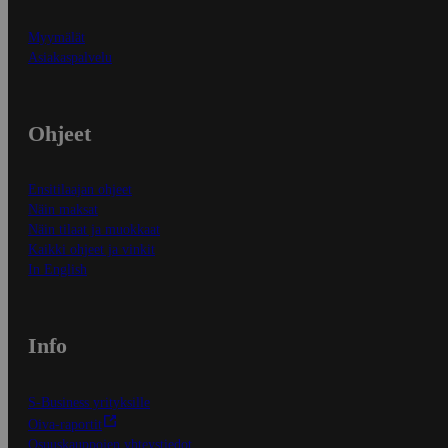
Myymälät
Asiakaspalvelu
Ohjeet
Ensitilaajan ohjeet
Näin maksat
Näin tilaat ja muokkaat
Kaikki ohjeet ja vinkit
In English
Info
S-Business yrityksille
Oiva-raportit
Osuuskauppojen yhteystiedot