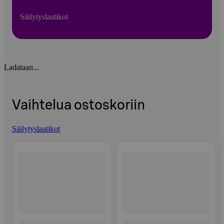
Säilytyslaatikot
Ladataan...
Vaihtelua ostoskoriin
Säilytyslaatikot
Ohita listaus