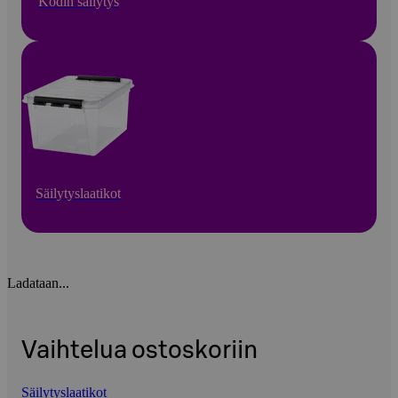
Kodin säilytys
Säilytyslaatikot
Ladataan...
Vaihtelua ostoskoriin
Säilytyslaatikot