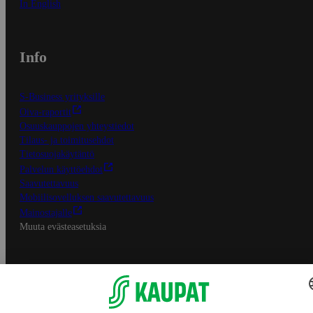
In English
Info
S-Business yrityksille
Oiva-raportit
Osuuskauppojen yhteystiedot
Tilaus- ja toimitusehdot
Tietosuojakäytäntö
Palvelun käyttöehdot
Saavutettavuus
Mobiilisovelluksen saavutettavuus
Mainostajalle
Muuta evästeasetuksia
S-ryhmän palvelut